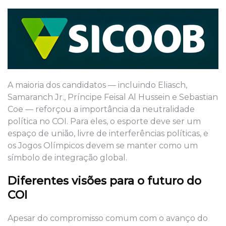
A maioria dos candidatos — incluindo Eliasch,
Samaranch Jr., Príncipe Feisal Al Hussein e Sebastian
Coe — reforçou a importância da neutralidade
política no COI. Para eles, o esporte deve ser um
espaço de união, livre de interferências políticas, e
os Jogos Olímpicos devem se manter como um
símbolo de integração global.
Diferentes visões para o futuro do
COI
Apesar do compromisso comum com o avanço do