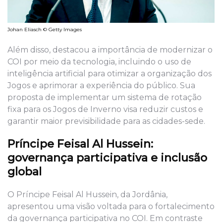
Johan Eliasch © Getty Images
Além disso, destacou a importância de modernizar o
COI por meio da tecnologia, incluindo o uso de
inteligência artificial para otimizar a organização dos
Jogos e aprimorar a experiência do público. Sua
proposta de implementar um sistema de rotação
fixa para os Jogos de Inverno visa reduzir custos e
garantir maior previsibilidade para as cidades-sede.
Príncipe Feisal Al Hussein
:
governança participativa e inclusão
global
O Príncipe Feisal Al Hussein, da Jordânia,
apresentou uma visão voltada para o fortalecimento
da governança participativa no COI. Em contraste