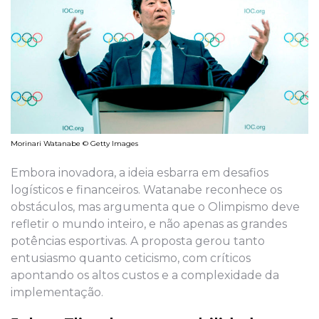
Morinari Watanabe © Getty Images
Embora inovadora, a ideia esbarra em desafios
logísticos e financeiros. Watanabe reconhece os
obstáculos, mas argumenta que o Olimpismo deve
refletir o mundo inteiro, e não apenas as grandes
potências esportivas. A proposta gerou tanto
entusiasmo quanto ceticismo, com críticos
apontando os altos custos e a complexidade da
implementação.