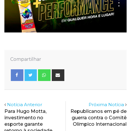
Compartilhar
Whatsapp
Share
via
Email
Notícia Anterior
Próxima Notícia
Para Hugo Motta,
Republicanos em pé de
investimento no
guerra contra o Comitê
esporte garante
Olímpico Internacional
retorno à sociedade