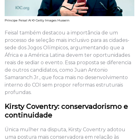
Príncipe Feisal Al © Getty Images Hussein
Feisal também destacou a importância de um
processo de seleção mais inclusivo para as cidades-
sede dos Jogos Olímpicos, argumentando que a
África e a América Latina devem ter oportunidades
reais de sediar o evento. Essa proposta se diferencia
de outros candidatos, como Juan Antonio
Samaranch Jr., que foca mais no desenvolvimento
interno do COI sem propor reformas estruturais
profundas.
Kirsty Coventry: conservadorismo e
continuidade
Única mulher na disputa, Kirsty Coventry adotou
uma postura mais conservadora em relação às