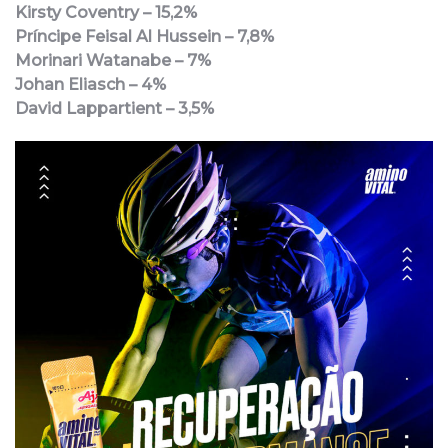
Kirsty Coventry – 15,2%
Príncipe Feisal Al Hussein – 7,8%
Morinari Watanabe – 7%
Johan Eliasch – 4%
David Lappartient – 3,5%