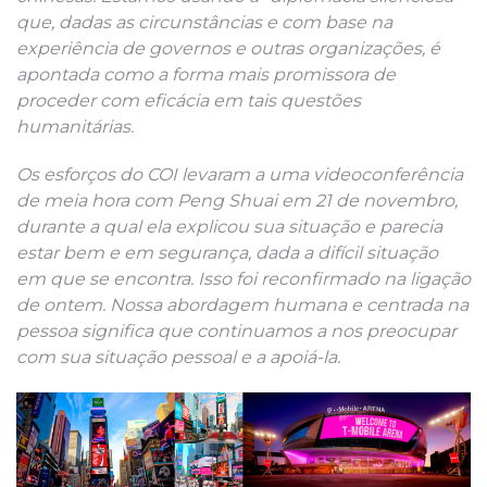
que, dadas as circunstâncias e com base na
experiência de governos e outras organizações, é
apontada como a forma mais promissora de
proceder com eficácia em tais questões
humanitárias.
Os esforços do COI levaram a uma videoconferência
de meia hora com Peng Shuai em 21 de novembro,
durante a qual ela explicou sua situação e parecia
estar bem e em segurança, dada a difícil situação
em que se encontra. Isso foi reconfirmado na ligação
de ontem. Nossa abordagem humana e centrada na
pessoa significa que continuamos a nos preocupar
com sua situação pessoal e a apoiá-la.