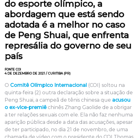
do esporte olímpico, a
abordagem que está sendo
adotada é a melhor no caso
de Peng Shuai, que enfrenta
represália do governo de seu
país
FONTE COI
4 DE DEZEMBRO DE 2021 / CURITIBA (PR)
O
Comitê Olímpico Internacional
(COI) soltou na
quinta-feira (2) outra declaração sobre a situação de
Peng Shuai, a campeã de tênis chinesa que
acusou
o ex-vice-premiê
chinês Zhang Gaolide de a obrigar
a ter relações sexuais com ele. Ela não faz nenhuma
aparição pública desde a data das acusações, apesar
de ter participado, no dia 21 de novembro, de uma
chamada de vídeo com o presidente do COI Thomas