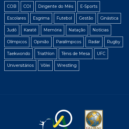
COB
COI
Dirigente do Mês
E-Sports
Escolares
Esgrima
Futebol
Gestão
Ginástica
Judô
Karatê
Memória
Natação
Notícias
Olímpicos
Opinião
Paralímpicos
Radar
Rugby
Taekwondo
Triathlon
Tênis de Mesa
UFC
Universitários
Vôlei
Wrestling