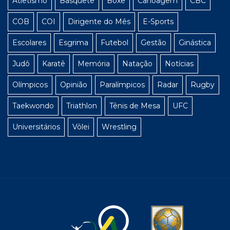
Atletismo
Basquete
Boxe
Canoagem
CBC
COB
COI
Dirigente do Mês
E-Sports
Escolares
Esgrima
Futebol
Gestão
Ginástica
Judô
Karatê
Memória
Natação
Notícias
Olímpicos
Opinião
Paralímpicos
Radar
Rugby
Taekwondo
Triathlon
Tênis de Mesa
UFC
Universitários
Vôlei
Wrestling