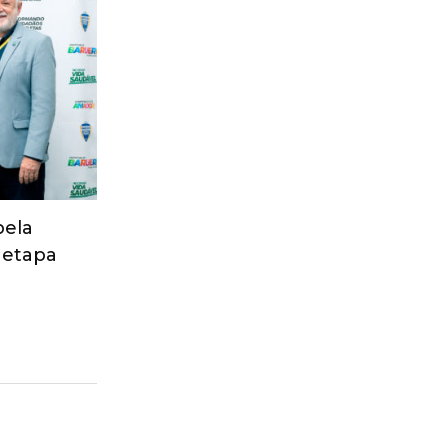
pela
 etapa