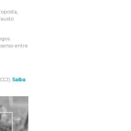
roposta,
Fausto
ogos
nsenso entre
(CCJ).
Saiba