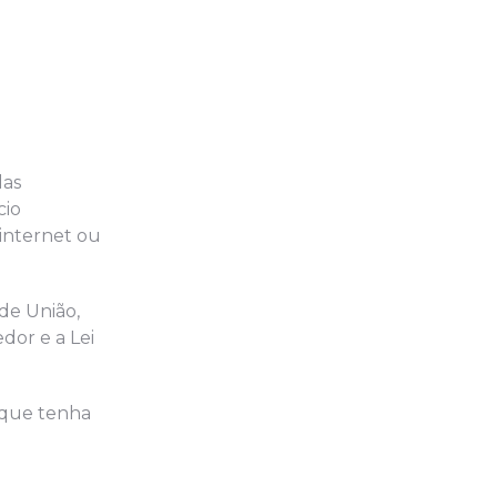
das
cio
 internet ou
de União,
dor e a Lei
 que tenha