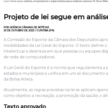
Luiz Lima ouviu atletas, empresários e especialistas para elaborar parecer © Zeca Ri
Projeto de lei segue em anál
POR AGÊNCIA CÂMARA DE NOTÍCIAS
29 DE OUTUBRO DE 2023 / CURITIBA (PR)
A Comissão do Esporte da Câmara dos Deputados apro
modalidades da Lei Geral do Esporte. O texto define 
intelectual e destreza em que pessoas ou equipes disp
de rede de computadores.
A Lei Geral do Esporte é a norma que regulamenta a prá
estados e municípios e unifica em um só documento a l
da Bolsa Atleta.
Atualmente, as regras previstas na lei se aplicam ap
como objetivo a recreação, a promoção da saúde, o al
Texto aprovado