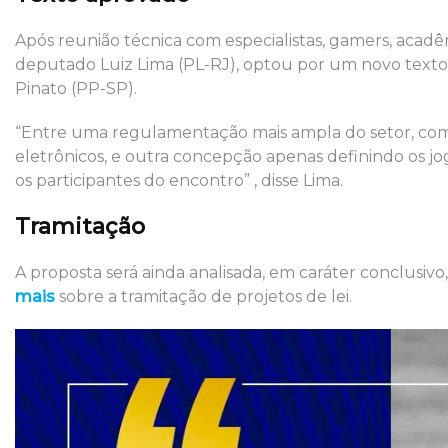
Após reunião técnica com especialistas, gamers, acadê
deputado Luiz Lima (PL-RJ), optou por um novo texto,
Pinato (PP-SP).
“Entre uma regulamentação mais ampla do setor, com d
eletrônicos, e outra concepção apenas definindo os jog
os participantes do encontro” , disse Lima.
Tramitação
A proposta será ainda analisada, em caráter conclusivo
mais
sobre a tramitação de projetos de lei.