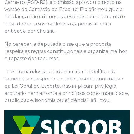
Carneiro (PSD-RJ), a comissão aprovou o texto na
versão da Comissão do Esporte. Ela afirmou que a
mudança não cria novas despesas nem aumenta o
total de recursos das loterias, apenas altera a
entidade beneficiária.
No parecer, a deputada disse que a proposta
respeita as regras constitucionais e organiza melhor
o repasse dos recursos.
“Tais comandos se coadunam com a política de
fomento ao desporto e com o desenho normativo
da Lei Geral do Esporte, não implicam privilégio
arbitrário nem afronta a princípios como moralidade,
publicidade, isonomia ou eficiência”, afirmou.