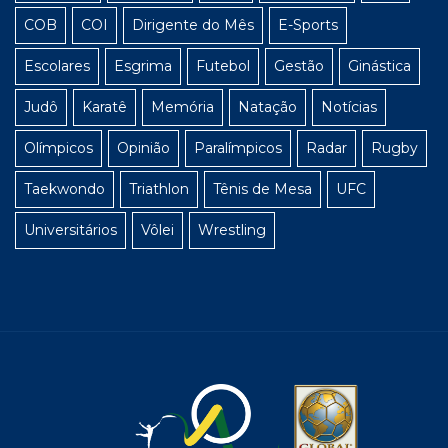
COB
COI
Dirigente do Mês
E-Sports
Escolares
Esgrima
Futebol
Gestão
Ginástica
Judô
Karatê
Memória
Natação
Notícias
Olímpicos
Opinião
Paralímpicos
Radar
Rugby
Taekwondo
Triathlon
Tênis de Mesa
UFC
Universitários
Vôlei
Wrestling