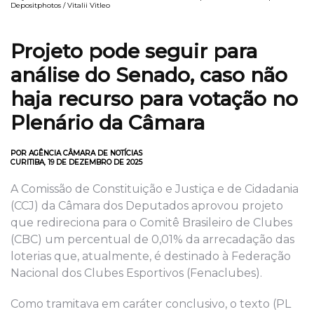
Depositphotos / Vitalii Vitleo
Projeto pode seguir para
análise do Senado, caso não
haja recurso para votação no
Plenário da Câmara
POR AGÊNCIA CÂMARA DE NOTÍCIAS
CURITIBA, 19 DE DEZEMBRO DE 2025
A Comissão de Constituição e Justiça e de Cidadania
(CCJ) da Câmara dos Deputados aprovou projeto
que redireciona para o Comitê Brasileiro de Clubes
(CBC) um percentual de 0,01% da arrecadação das
loterias que, atualmente, é destinado à Federação
Nacional dos Clubes Esportivos (Fenaclubes).
Como tramitava em caráter conclusivo, o texto (PL