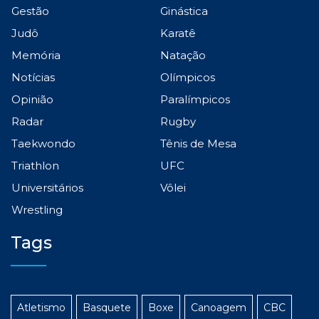
Gestão
Ginástica
Judô
Karatê
Memória
Natação
Notícias
Olímpicos
Opinião
Paralímpicos
Radar
Rugby
Taekwondo
Tênis de Mesa
Triathlon
UFC
Universitários
Vôlei
Wrestling
Tags
Atletismo
Basquete
Boxe
Canoagem
CBC