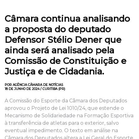
Câmara continua analisando
a proposta do deputado
Defensor Stélio Dener que
ainda será analisado pela
Comissão de Constituição e
Justiça e de Cidadania.
POR AGÊNCIA CÂMARA DE NOTÍCIAS
18 DE JUNHO DE 2024 / CURITIBA (PR)
A Comissão do Esporte da Câmara dos Deputados
aprovou o Projeto de Lei 1010/24, que estende o
Mecanismo de Solidariedade na Formação Esportiva
à transferência de atletas para o exterior, salvo
eventual impedimento. O texto em análise na
Câmara dos Deputados altera a Lei Geral do Esporte.