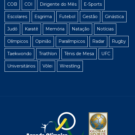
COB
COI
Dirigente do Mês
E-Sports
Escolares
Esgrima
Futebol
Gestão
Ginástica
Judô
Karatê
Memória
Natação
Notícias
Olímpicos
Opinião
Paralímpicos
Radar
Rugby
Taekwondo
Triathlon
Tênis de Mesa
UFC
Universitários
Vôlei
Wrestling