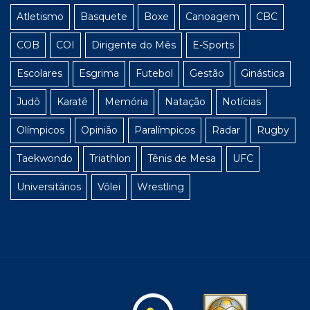
Atletismo
Basquete
Boxe
Canoagem
CBC
COB
COI
Dirigente do Mês
E-Sports
Escolares
Esgrima
Futebol
Gestão
Ginástica
Judô
Karatê
Memória
Natação
Notícias
Olímpicos
Opinião
Paralímpicos
Radar
Rugby
Taekwondo
Triathlon
Tênis de Mesa
UFC
Universitários
Vôlei
Wrestling