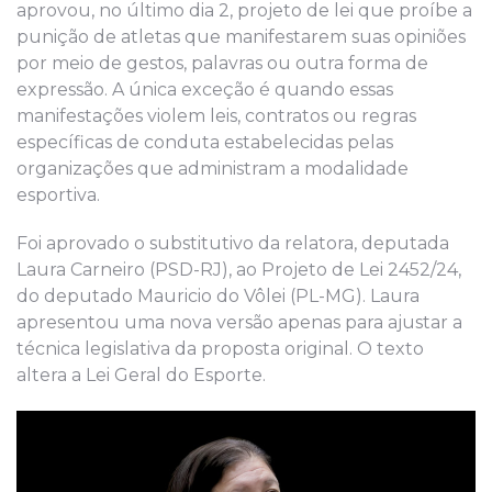
aprovou, no último dia 2, projeto de lei que proíbe a
punição de atletas que manifestarem suas opiniões
por meio de gestos, palavras ou outra forma de
expressão. A única exceção é quando essas
manifestações violem leis, contratos ou regras
específicas de conduta estabelecidas pelas
organizações que administram a modalidade
esportiva.
Foi aprovado o substitutivo da relatora, deputada
Laura Carneiro (PSD-RJ), ao Projeto de Lei 2452/24,
do deputado Mauricio do Vôlei (PL-MG). Laura
apresentou uma nova versão apenas para ajustar a
técnica legislativa da proposta original. O texto
altera a Lei Geral do Esporte.