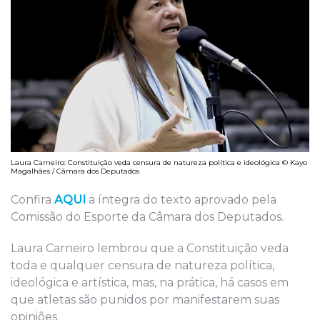
Laura Carneiro: Constituição veda censura de natureza política e ideológica © Kayo
Magalhães / Câmara dos Deputados
Confira
AQUI
a íntegra do texto aprovado pela
Comissão do Esporte da Câmara dos Deputados.
Laura Carneiro lembrou que a Constituição veda
toda e qualquer censura de natureza política,
ideológica e artística, mas, na prática, há casos em
que atletas são punidos por manifestarem suas
opiniões.