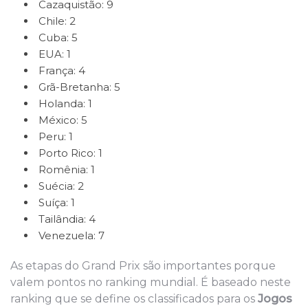
Cazaquistão: 9
Chile: 2
Cuba: 5
EUA: 1
França: 4
Grã-Bretanha: 5
Holanda: 1
México: 5
Peru: 1
Porto Rico: 1
Romênia: 1
Suécia: 2
Suíça: 1
Tailândia: 4
Venezuela: 7
As etapas do Grand Prix são importantes porque
valem pontos no ranking mundial. É baseado neste
ranking que se define os classificados para os
Jogos