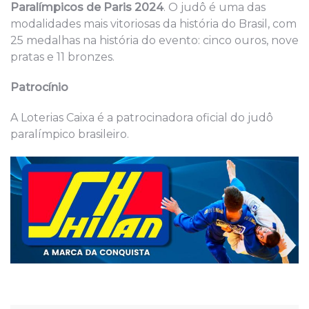
Paralímpicos de Paris 2024
. O judô é uma das
modalidades mais vitoriosas da história do Brasil, com
25 medalhas na história do evento: cinco ouros, nove
pratas e 11 bronzes.
Patrocínio
A Loterias Caixa é a patrocinadora oficial do judô
paralímpico brasileiro.