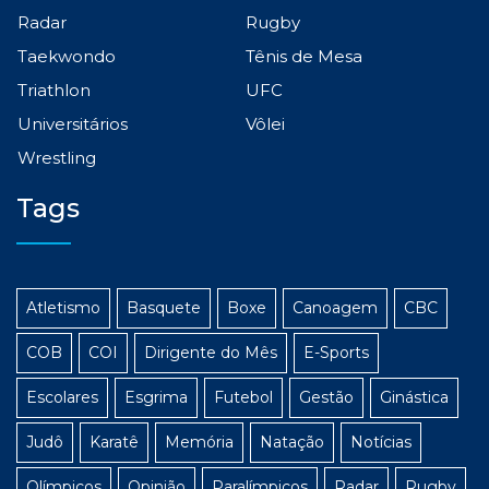
Radar
Rugby
Taekwondo
Tênis de Mesa
Triathlon
UFC
Universitários
Vôlei
Wrestling
Tags
Atletismo
Basquete
Boxe
Canoagem
CBC
COB
COI
Dirigente do Mês
E-Sports
Escolares
Esgrima
Futebol
Gestão
Ginástica
Judô
Karatê
Memória
Natação
Notícias
Olímpicos
Opinião
Paralímpicos
Radar
Rugby