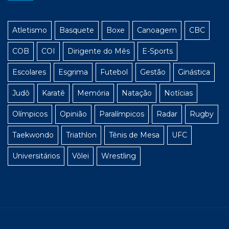
Atletismo
Basquete
Boxe
Canoagem
CBC
COB
COI
Dirigente do Mês
E-Sports
Escolares
Esgrima
Futebol
Gestão
Ginástica
Judô
Karatê
Memória
Natação
Notícias
Olímpicos
Opinião
Paralímpicos
Radar
Rugby
Taekwondo
Triathlon
Tênis de Mesa
UFC
Universitários
Vôlei
Wrestling