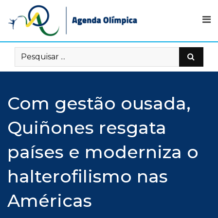
Skip
to
content
Com gestão ousada,
Quiñones resgata
países e moderniza o
halterofilismo nas
Américas