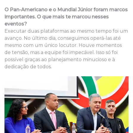
O Pan-Americano e o Mundial Júnior foram marcos
importantes. O que mais te marcou nesses
eventos?
Executar duas plataformas ao mesmo tempo foi um
avanço. No último dia, conseguimos operá-las até
mesmo com um único locutor. Houve momentos
de tensão, mas a equipe foi impecável. Isso só foi
possível graças ao planejamento minucioso e à
dedicação de todos.