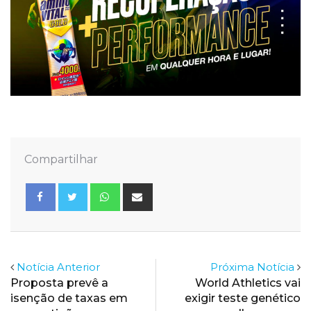
Compartilhar
Whatsapp
Share
via
Email
Notícia Anterior
Próxima Notícia
Proposta prevê a
World Athletics vai
isenção de taxas em
exigir teste genético