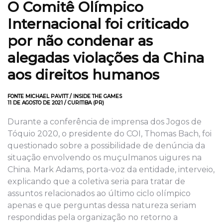
O Comitê Olímpico
Internacional foi criticado
por não condenar as
alegadas violações da China
aos direitos humanos
FONTE MICHAEL PAVITT / INSIDE THE GAMES
11 DE AGOSTO DE 2021 / CURITIBA (PR)
Durante a conferência de imprensa dos Jogos de
Tóquio 2020, o presidente do COI, Thomas Bach, foi
questionado sobre a possibilidade de denúncia da
situação envolvendo os muçulmanos uigures na
China. Mark Adams, porta-voz da entidade, interveio,
explicando que a coletiva seria para tratar de
assuntos relacionados ao último ciclo olímpico
apenas e que perguntas dessa natureza seriam
respondidas pela organização no retorno a