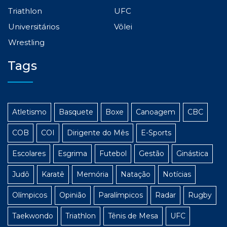
Triathlon
UFC
Universitários
Vôlei
Wrestling
Tags
Atletismo
Basquete
Boxe
Canoagem
CBC
COB
COI
Dirigente do Mês
E-Sports
Escolares
Esgrima
Futebol
Gestão
Ginástica
Judô
Karatê
Memória
Natação
Notícias
Olímpicos
Opinião
Paralímpicos
Radar
Rugby
Taekwondo
Triathlon
Tênis de Mesa
UFC