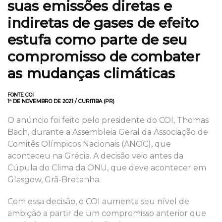
suas emissões diretas e
indiretas de gases de efeito
estufa como parte de seu
compromisso de combater
as mudanças climáticas
FONTE COI
1º DE NOVEMBRO DE 2021 / CURITIBA (PR)
O anúncio foi feito pelo presidente do COI, Thomas
Bach, durante a Assembleia Geral da Associação de
Comitês Olímpicos Nacionais (ANOC), que
aconteceu na Grécia. A decisão veio antes da
Cúpula do Clima da ONU, que deve acontecer em
Glasgow, Grã-Bretanha.
Com essa decisão, o COI aumenta seu nível de
ambição a partir de um compromisso anterior que