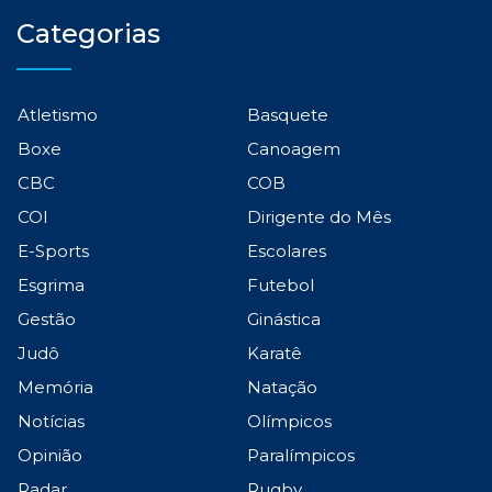
Categorias
Atletismo
Basquete
Boxe
Canoagem
CBC
COB
COI
Dirigente do Mês
E-Sports
Escolares
Esgrima
Futebol
Gestão
Ginástica
Judô
Karatê
Memória
Natação
Notícias
Olímpicos
Opinião
Paralímpicos
Radar
Rugby