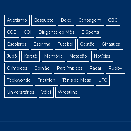
Atletismo
Basquete
Boxe
Canoagem
CBC
COB
COI
Dirigente do Mês
E-Sports
Escolares
Esgrima
Futebol
Gestão
Ginástica
Judô
Karatê
Memória
Natação
Notícias
Olímpicos
Opinião
Paralímpicos
Radar
Rugby
Taekwondo
Triathlon
Tênis de Mesa
UFC
Universitários
Vôlei
Wrestling