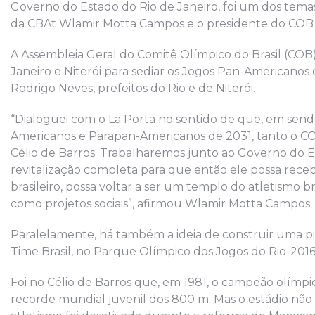
Governo do Estado do Rio de Janeiro, foi um dos temas
da CBAt Wlamir Motta Campos e o presidente do COB 
A Assembleia Geral do Comitê Olímpico do Brasil (COB)
Janeiro e Niterói para sediar os Jogos Pan-Americano
Rodrigo Neves, prefeitos do Rio e de Niterói.
“Dialoguei com o La Porta no sentido de que, em sendo 
Americanos e Parapan-Americanos de 2031, tanto o CO
Célio de Barros. Trabalharemos junto ao Governo do Est
revitalização completa para que então ele possa receb
brasileiro, possa voltar a ser um templo do atletismo b
como projetos sociais”, afirmou Wlamir Motta Campos.
Paralelamente, há também a ideia de construir uma pis
Time Brasil, no Parque Olímpico dos Jogos do Rio-2016
Foi no Célio de Barros que, em 1981, o campeão olímp
recorde mundial juvenil dos 800 m. Mas o estádio não