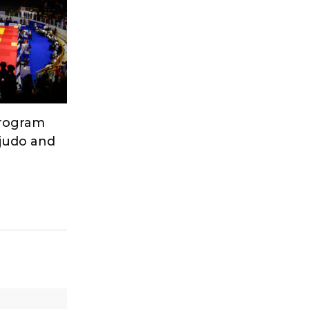
Program
 judo and