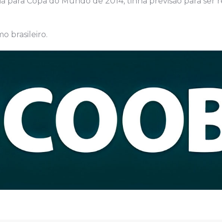
nã para Copa do Mundo de 2014, tinha previsão para ser 
o brasileiro.