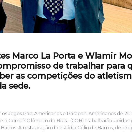
tes Marco La Porta e Wlamir Mo
ompromisso de trabalhar para 
ceber as competições do atletis
da sede.
iar os Jogos Pan-Americanos e Parapan-Americanos de 203
) e o Comitê Olímpico do Brasil (COB) trabalharão unidos 
 Barros. A restauração do estádio Célio de Barros, de pr