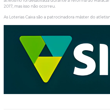
atletismo foi desativada durante a reforma do Maraca
2017, mas isso não ocorreu.
As Loterias Caixa são a patrocinadora máster do atletism