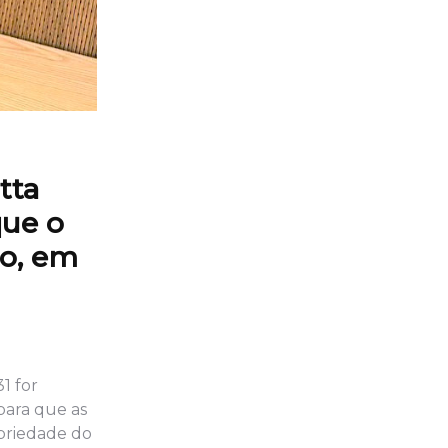
tta
que o
mo, em
1 for
para que as
opriedade do