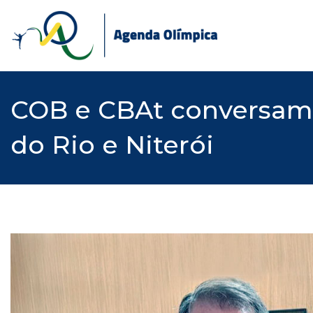
Skip
to
content
COB e CBAt conversam s
do Rio e Niterói