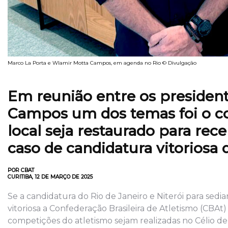
Marco La Porta e Wlamir Motta Campos, em agenda no Rio © Divulgação
Em reunião entre os presiden
Campos um dos temas foi o c
local seja restaurado para re
caso de candidatura vitoriosa 
POR CBAT
CURITIBA, 12 DE MARÇO DE 2025
Se a candidatura do Rio de Janeiro e Niterói para sed
vitoriosa a Confederação Brasileira de Atletismo (CBAt
competições do atletismo sejam realizadas no Célio de