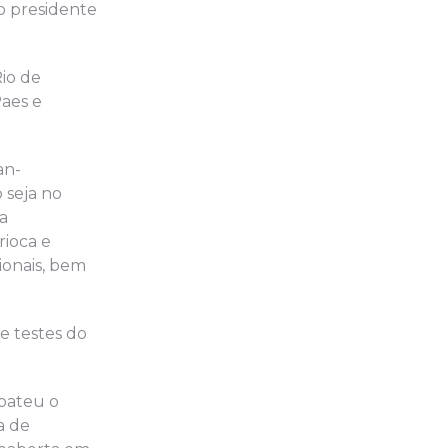
 o presidente
Rio de
Paes e
an-
 seja no
a
rioca e
cionais, bem
e testes do
 bateu o
a de