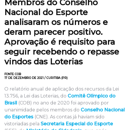
Membros do Conselho
Nacional do Esporte
analisaram os números e
deram parecer positivo.
Aprovação é requisito para
seguir recebendo o repasse
vindos das Loterias
FONTE COB
17 DE DEZEMBRO DE 2021 / CURITIBA (PR)
O relatório anual de aplicação dos recursos da Lei
13.756, a Lei das Loterias, do
Comitê Olímpico do
Brasil
(COB) no ano de 2020 foi aprovado por
unanimidade pelos membros do
Conselho Nacional
do Esportes
(CNE). As contas já haviam sido
vistoriadas pela
Secretaria Especial do Esporte