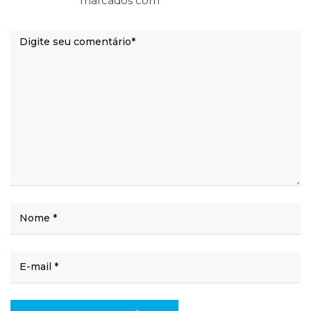
marcados com
*