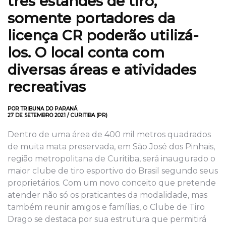
três estandes de tiro,
somente portadores da
licença CR poderão utilizá-
los. O local conta com
diversas áreas e atividades
recreativas
POR TRIBUNA DO PARANÁ
27 DE SETEMBRO 2021 / CURITIBA (PR)
Dentro de uma área de 400 mil metros quadrados
de muita mata preservada, em São José dos Pinhais,
região metropolitana de Curitiba, será inaugurado o
maior clube de tiro esportivo do Brasil segundo seus
proprietários. Com um novo conceito que pretende
atender não só os praticantes da modalidade, mas
também reunir amigos e famílias, o Clube de Tiro
Drago se destaca por sua estrutura que permitirá