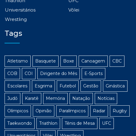
Triathlon
UFC
Universitários
Vôlei
Wrestling
Tags
Atletismo
Basquete
Boxe
Canoagem
CBC
COB
COI
Dirigente do Mês
E-Sports
Escolares
Esgrima
Futebol
Gestão
Ginástica
Judô
Karatê
Memória
Natação
Notícias
Olímpicos
Opinião
Paralímpicos
Radar
Rugby
Taekwondo
Triathlon
Tênis de Mesa
UFC
Universitários
Vôlei
Wrestling