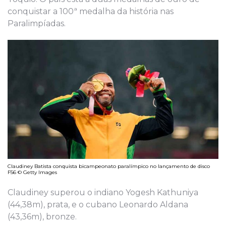
conquistar a 100ª medalha da história nas
Paralimpíadas.
Claudiney Batista conquista bicampeonato paralímpico no lançamento de disco
F56 © Getty Images
Claudiney superou o indiano Yogesh Kathuniya
(44,38m), prata, e o cubano Leonardo Aldana
(43,36m), bronze.