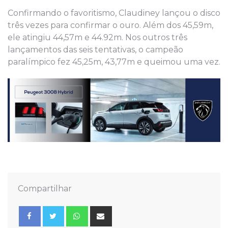
Confirmando o favoritismo, Claudiney lançou o disco
três vezes para confirmar o ouro. Além dos 45,59m,
ele atingiu 44,57m e 44.92m. Nos outros três
lançamentos das seis tentativas, o campeão
paralímpico fez 45,25m, 43,77m e queimou uma vez.
Compartilhar
Whatsapp
Share
via