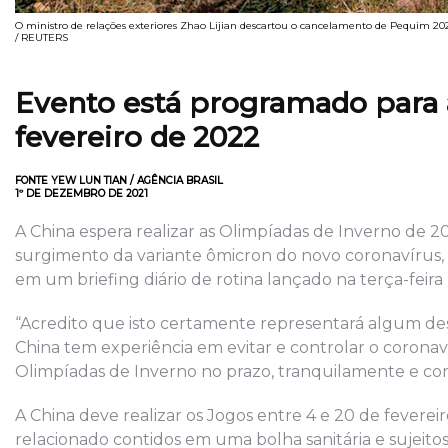
O ministro de relações exteriores Zhao Lijian descartou o cancelamento de Pequim 2
/ REUTERS
Evento está programado para 
fevereiro de 2022
FONTE YEW LUN TIAN / AGÊNCIA BRASIL
1º DE DEZEMBRO DE 2021
A China espera realizar as Olimpíadas de Inverno de 2
surgimento da variante ômicron do novo coronavírus, di
em um briefing diário de rotina lançado na terça-feira 
“Acredito que isto certamente representará algum desaf
China tem experiência em evitar e controlar o corona
Olimpíadas de Inverno no prazo, tranquilamente e com
A China deve realizar os Jogos entre 4 e 20 de feverei
relacionado contidos em uma bolha sanitária e sujeitos