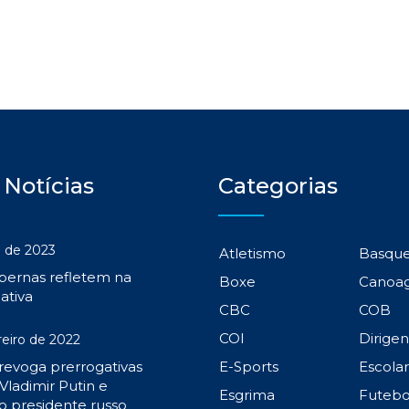
 Notícias
Categorias
 de 2023
Atletismo
Basqu
 pernas refletem na
Boxe
Canoa
ativa
CBC
COB
COI
Dirige
reiro de 2022
 revoga prerrogativas
E-Sports
Escola
Vladimir Putin e
Esgrima
Futebo
o presidente russo