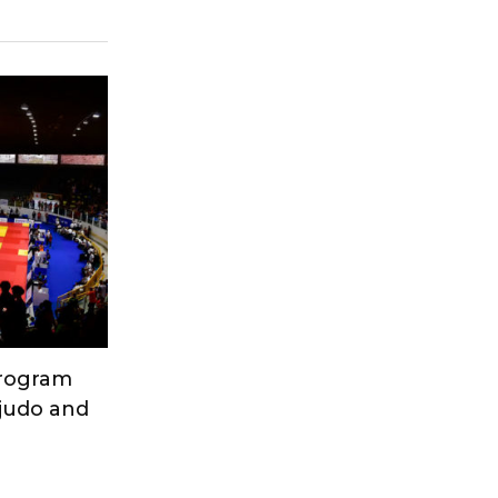
Program
 judo and