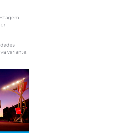
testagem
ior
ridades
va variante.