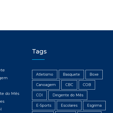
Tags
ete
Atletismo
Basquete
Boxe
gem
Canoagem
CBC
COB
nte do Mês
COI
Dirigente do Mês
res
E-Sports
Escolares
Esgrima
l