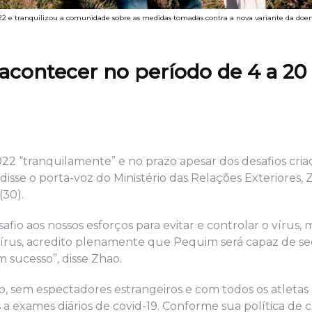
022 e tranquilizou a comunidade sobre as medidas tomadas contra a nova variante da do
acontecer no período de 4 a 20
022 “tranquilamente” e no prazo apesar dos desafios cria
sse o porta-voz do Ministério das Relações Exteriores, Zh
(30).
io aos nossos esforços para evitar e controlar o vírus, 
vírus, acredito plenamente que Pequim será capaz de sed
 sucesso”, disse Zhao.
ro, sem espectadores estrangeiros e com todos os atletas
 a exames diários de covid-19. Conforme sua política de c