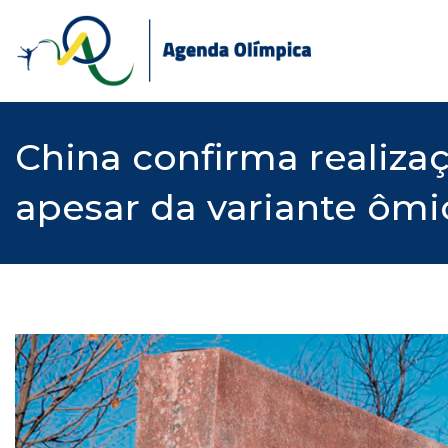
Skip
to
content
China confirma realiza
apesar da variante ômi