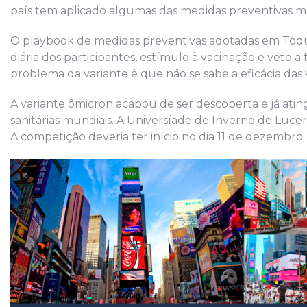
país tem aplicado algumas das medidas preventivas m
O playbook de medidas preventivas adotadas em Tóqu
diária dos participantes, estímulo à vacinação e veto 
problema da variante é que não se sabe a eficácia das 
A variante ômicron acabou de ser descoberta e já ating
sanitárias mundiais. A Universíade de Inverno de Lucer
A competição deveria ter início no dia 11 de dezembro.