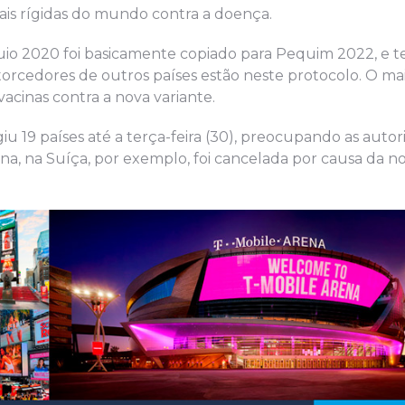
ais rígidas do mundo contra a doença.
io 2020 foi basicamente copiado para Pequim 2022, e 
a torcedores de outros países estão neste protocolo. O ma
vacinas contra a nova variante.
iu 19 países até a terça-feira (30), preocupando as auto
na, na Suíça, por exemplo, foi cancelada por causa da no