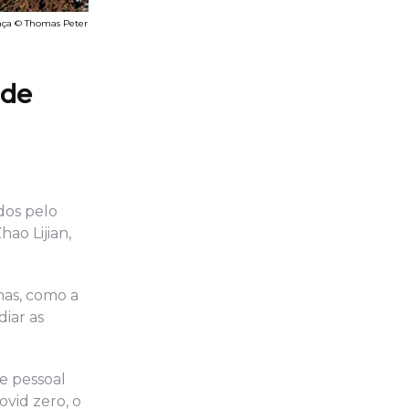
ença © Thomas Peter
 de
dos pelo
ao Lijian,
mas, como a
iar as
 e pessoal
ovid zero, o