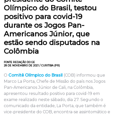
Olímpico do Brasil, testou
positivo para covid-19
durante os Jogos Pan-
Americanos Júnior, que
estão sendo disputados na
Colômbia
FONTE REDAÇÃO DO GE
28 DE NOVEMBRO DE 2021 / CURITIBA (PR)
O
Comitê Olímpico do Brasil
(COB) informou que
Marco La Porta, Chefe de Missão do país nos Jogos
Pan-Americanos Júnior de Cali, na Colômbia,
apresentou resultado positivo para covid-19 em
exame realizado neste sábado, dia 27. Segundo o
comunicado da entidade, La Porta, que também é
vice-presidente do COB, encontra-se assintomático e