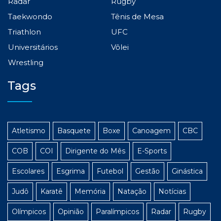
Radar
Rugby
Taekwondo
Tênis de Mesa
Triathlon
UFC
Universitários
Vôlei
Wrestling
Tags
Atletismo
Basquete
Boxe
Canoagem
CBC
COB
COI
Dirigente do Mês
E-Sports
Escolares
Esgrima
Futebol
Gestão
Ginástica
Judô
Karatê
Memória
Natação
Notícias
Olímpicos
Opinião
Paralímpicos
Radar
Rugby