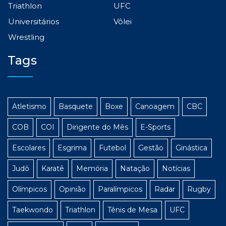
Triathlon
UFC
Universitários
Vôlei
Wrestling
Tags
Atletismo
Basquete
Boxe
Canoagem
CBC
COB
COI
Dirigente do Mês
E-Sports
Escolares
Esgrima
Futebol
Gestão
Ginástica
Judô
Karatê
Memória
Natação
Notícias
Olímpicos
Opinião
Paralímpicos
Radar
Rugby
Taekwondo
Triathlon
Tênis de Mesa
UFC