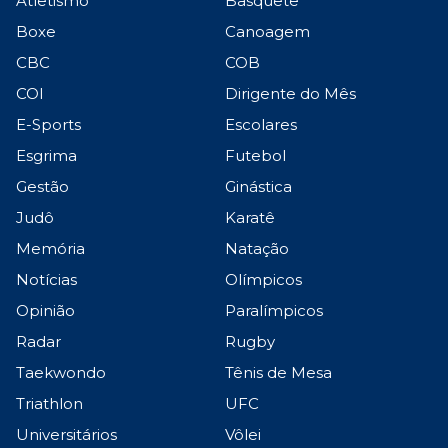
Atletismo
Basquete
Boxe
Canoagem
CBC
COB
COI
Dirigente do Mês
E-Sports
Escolares
Esgrima
Futebol
Gestão
Ginástica
Judô
Karatê
Memória
Natação
Notícias
Olímpicos
Opinião
Paralímpicos
Radar
Rugby
Taekwondo
Tênis de Mesa
Triathlon
UFC
Universitários
Vôlei