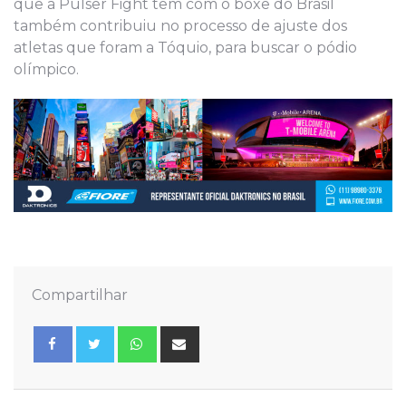
que a Pulser Fight tem com o boxe do Brasil
também contribuiu no processo de ajuste dos
atletas que foram a Tóquio, para buscar o pódio
olímpico.
Compartilhar
Whatsapp
Share
via
Email