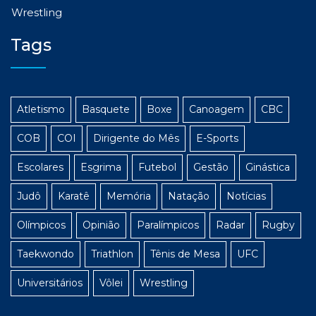
Wrestling
Tags
Atletismo
Basquete
Boxe
Canoagem
CBC
COB
COI
Dirigente do Mês
E-Sports
Escolares
Esgrima
Futebol
Gestão
Ginástica
Judô
Karatê
Memória
Natação
Notícias
Olímpicos
Opinião
Paralímpicos
Radar
Rugby
Taekwondo
Triathlon
Tênis de Mesa
UFC
Universitários
Vôlei
Wrestling