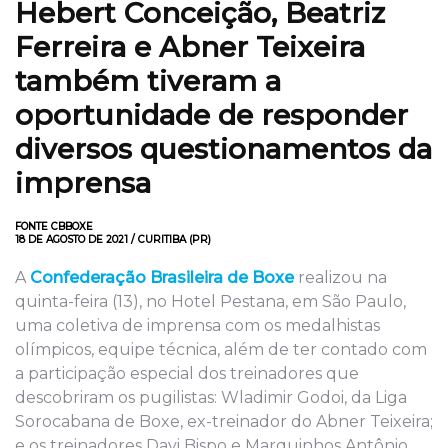
Hebert Conceição, Beatriz
Ferreira e Abner Teixeira
também tiveram a
oportunidade de responder
diversos questionamentos da
imprensa
FONTE CBBOXE
18 DE AGOSTO DE 2021 / CURITIBA (PR)
A
Confederação Brasileira de Boxe
realizou na
quinta-feira (13), no Hotel Pestana, em São Paulo,
uma coletiva de imprensa com os medalhistas
olímpicos, equipe técnica, além de ter contado com
a participação especial dos treinadores que
descobriram os pugilistas: Wladimir Godoi, da Liga
Sorocabana de Boxe, ex-treinador do Abner Teixeira;
e os treinadores Davi Bispo e Marquinhos Antônio,