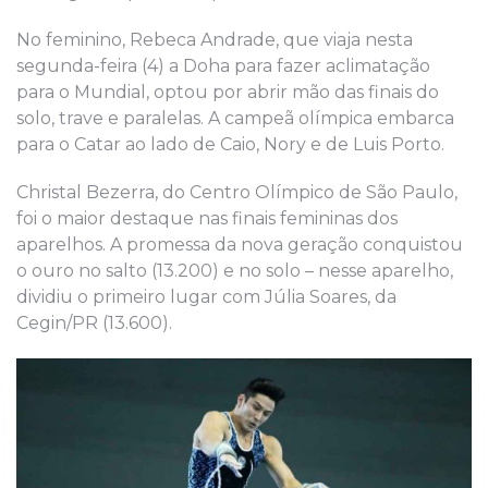
No feminino, Rebeca Andrade, que viaja nesta
segunda-feira (4) a Doha para fazer aclimatação
para o Mundial, optou por abrir mão das finais do
solo, trave e paralelas. A campeã olímpica embarca
para o Catar ao lado de Caio, Nory e de Luis Porto.
Christal Bezerra, do Centro Olímpico de São Paulo,
foi o maior destaque nas finais femininas dos
aparelhos. A promessa da nova geração conquistou
o ouro no salto (13.200) e no solo – nesse aparelho,
dividiu o primeiro lugar com Júlia Soares, da
Cegin/PR (13.600).