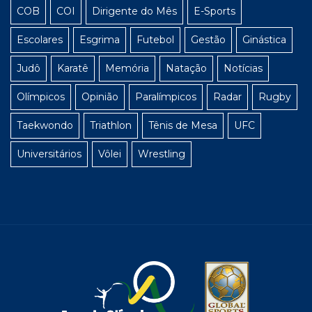
COB
COI
Dirigente do Mês
E-Sports
Escolares
Esgrima
Futebol
Gestão
Ginástica
Judô
Karatê
Memória
Natação
Notícias
Olímpicos
Opinião
Paralímpicos
Radar
Rugby
Taekwondo
Triathlon
Tênis de Mesa
UFC
Universitários
Vôlei
Wrestling