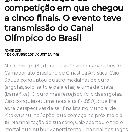
competição em que chegou
a cinco finais. O evento teve
transmissão do Canal
Olímpico do Brasil
FONTE COB
4 DE OUTUBRO 2021 / CURITIBA (PR)
No domingo (3), durante as finais por aparelhos do
Campeonato Brasileiro de Ginástica Artística, Caio
Souza conquistou quatro medalhas de ouro
(argolas, solo, salto e paralelas) e uma de prata
(barra fixa). O ouro mais festejado foi o das argolas.
Caio conquistou uma nota alta (14.850), que lhe
abre perspectivas de ser finalista no Mundial de
Kitakyushu, no Japão, que começa no próximo dia
18. Na finalização de sua série, Caio acertou o triplo
mortal que Arthur Zanetti tentou na final dos Jogos