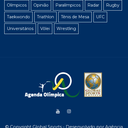
Olímpicos
Opinião
Paralímpicos
Radar
Rugby
Taekwondo
Triathlon
Tênis de Mesa
UFC
Universitários
Vôlei
Wrestling
© Copyright Global Sports - Desenvolvido por
Agência