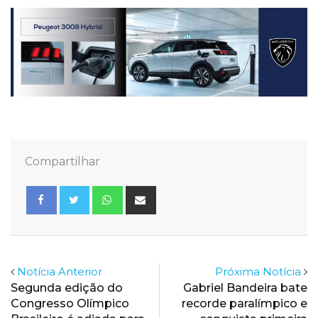
Compartilhar
Whatsapp
Share
via
Email
Notícia Anterior
Próxima Notícia
Segunda edição do
Gabriel Bandeira bate
Congresso Olímpico
recorde paralímpico e