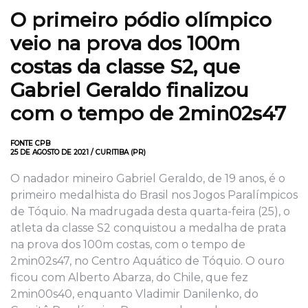
O primeiro pódio olímpico
veio na prova dos 100m
costas da classe S2, que
Gabriel Geraldo finalizou
com o tempo de 2min02s47
FONTE CPB
25 DE AGOSTO DE 2021 / CURITIBA (PR)
O nadador mineiro Gabriel Geraldo, de 19 anos, é o
primeiro medalhista do Brasil nos Jogos Paralímpicos
de Tóquio. Na madrugada desta quarta-feira (25), o
atleta da classe S2 conquistou a medalha de prata
na prova dos 100m costas, com o tempo de
2min02s47, no Centro Aquático de Tóquio. O ouro
ficou com Alberto Abarza, do Chile, que fez
2min00s40, enquanto Vladimir Danilenko, do