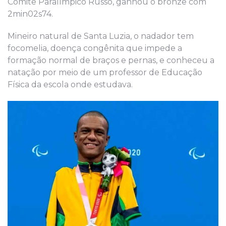
Comitê Paralímpico Russo, ganhou o bronze com
2min02s74.
Mineiro natural de Santa Luzia, o nadador tem
focomelia, doença congênita que impede a
formação normal de braços e pernas, e conheceu a
natação por meio de um professor de Educação
Física da escola onde estudava.