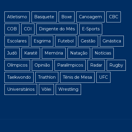
Atletismo
Basquete
Boxe
Canoagem
CBC
COB
COI
Dirigente do Mês
E-Sports
Escolares
Esgrima
Futebol
Gestão
Ginástica
Judô
Karatê
Memória
Natação
Notícias
Olímpicos
Opinião
Paralímpicos
Radar
Rugby
Taekwondo
Triathlon
Tênis de Mesa
UFC
Universitários
Vôlei
Wrestling