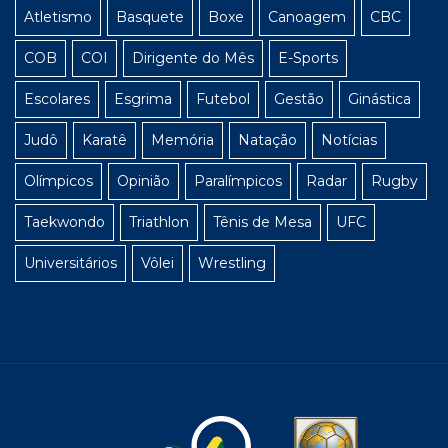
Atletismo
Basquete
Boxe
Canoagem
CBC
COB
COI
Dirigente do Mês
E-Sports
Escolares
Esgrima
Futebol
Gestão
Ginástica
Judô
Karatê
Memória
Natação
Notícias
Olímpicos
Opinião
Paralímpicos
Radar
Rugby
Taekwondo
Triathlon
Tênis de Mesa
UFC
Universitários
Vôlei
Wrestling