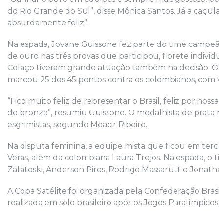
do Rio Grande do Sul”, disse Mônica Santos. Já a caçu
absurdamente feliz”.
Na espada, Jovane Guissone fez parte do time campeã
de ouro nas três provas que participou, florete individ
Colaço tiveram grande atuação também na decisão. 
marcou 25 dos 45 pontos contra os colombianos, com vi
“Fico muito feliz de representar o Brasil, feliz por 
de bronze”, resumiu Guissone. O medalhista de prata 
esgrimistas, segundo Moacir Ribeiro.
Na disputa feminina, a equipe mista que ficou em terce
Veras, além da colombiana Laura Trejos. Na espada, o 
Zafatoski, Anderson Pires, Rodrigo Massarutt e Jonat
A Copa Satélite foi organizada pela Confederação Bras
realizada em solo brasileiro após os Jogos Paralímpico