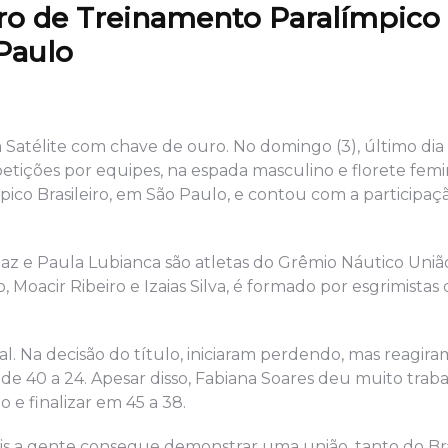
tro de Treinamento Paralímpico
 Paulo
 Satélite com chave de ouro. No domingo (3), último dia 
tições por equipes, na espada masculino e florete femi
o Brasileiro, em São Paulo, e contou com a participaçã
 Paz e Paula Lubianca são atletas do Grêmio Náutico Uni
Moacir Ribeiro e Izaias Silva, é formado por esgrimistas 
al. Na decisão do título, iniciaram perdendo, mas reagira
e 40 a 24. Apesar disso, Fabiana Soares deu muito trab
 e finalizar em 45 a 38.
is a gente consegue demonstrar uma união, tanto do Br