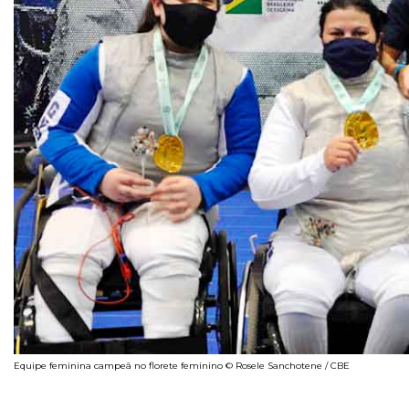
Equipe feminina campeã no florete feminino © Rosele Sanchotene / CBE