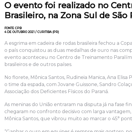
O evento foi realizado no Cen
Brasileiro, na Zona Sul de São
FONTE CPB
4 DE OUTUBRO 2021 / CURITIBA (PR)
A esgrima em cadeira de rodas brasileira fechou a Copa
o país conquistou as duas medalhas de ouro nas compe
evento aconteceu no Centro de Treinamento Paralímpic
brasileiros e de outros países.
No florete, Mônica Santos, Rudineia Manica, Ana Elisa
o time da espada, com Jovane Guissone, Sandro Colaço, 
Associação dos Deficientes Físicos do Paraná.
As meninas do União entraram na disputa já na fase fin
chegaram no confronto decisivo com larga vantagem, d
Mônica Santos, que vibrou muito ao marcar o 45° ponto
“Ganhar o ouro em equipes é sempre mais gostoso, po