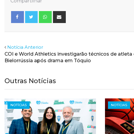
Compartilhar
Whatsapp
Share
via
Email
Facebook
Twitter
Notícia Anterior
COI e World Athletics investigarão técnicos de atleta
Bielorrússia após drama em Tóquio
Outras Notícias
NOTÍCIAS
NOTÍCIAS