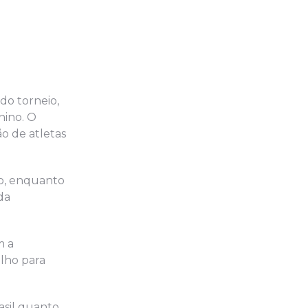
do torneio,
nino. O
o de atletas
ão, enquanto
da
m a
alho para
asil quanto