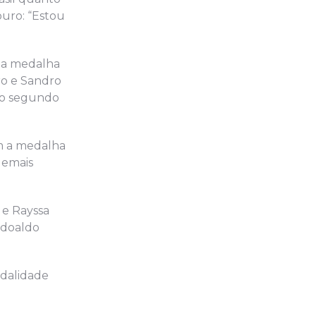
ouro: “Estou
u a medalha
iro e Sandro
 o segundo
om a medalha
demais
 e Rayssa
odoaldo
odalidade