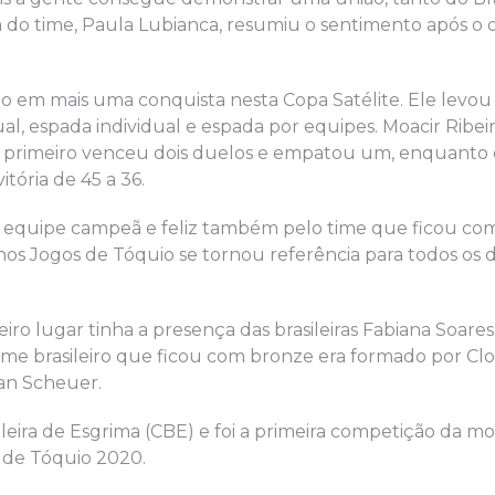
la do time, Paula Lubianca, resumiu o sentimento após o 
o em mais uma conquista nesta Copa Satélite. Ele levo
ual, espada individual e espada por equipes. Moacir Ribe
O primeiro venceu dois duelos e empatou um, enquanto
tória de 45 a 36.
nossa equipe campeã e feliz também pelo time que ficou c
nos Jogos de Tóquio se tornou referência para todos os 
iro lugar tinha a presença das brasileiras Fabiana Soares
time brasileiro que ficou com bronze era formado por Cl
han Scheuer.
ileira de Esgrima (CBE) e foi a primeira competição da m
s de Tóquio 2020.