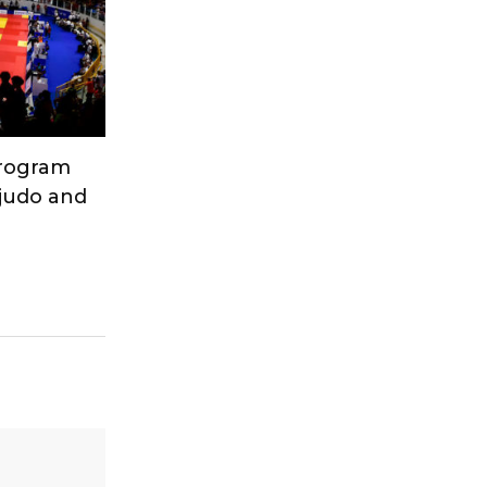
Program
 judo and