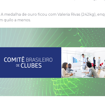
 A medalha de ouro ficou com Valeria Rivas (242kg), en
um quilo a menos.