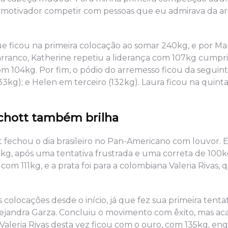
to motivador competir com pessoas que eu admirava da a
que ficou na primeira colocação ao somar 240kg, e por M
rranco, Katherine repetiu a liderança com 107kg cumpri
m 104kg. Por fim, o pódio do arremesso ficou da seguint
3kg); e Helen em terceiro (132kg). Laura ficou na quint
hott também brilha
 fechou o dia brasileiro no Pan-Americano com louvor. E
kg, após uma tentativa frustrada e uma correta de 100k
com 111kg, e a prata foi para a colombiana Valeria Rivas, 
olocações desde o início, já que fez sua primeira tenta
Alejandra Garza. Concluiu o movimento com êxito, mas a
 Valeria Rivas desta vez ficou com o ouro, com 135kg, e