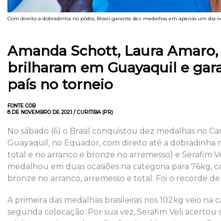
Com direito a dobradinha no pódio, Brasil garante dez medalhas em apenas um dia
Amanda Schott, Laura Amaro, M
brilharam em Guayaquil e gara
país no torneio
FONTE COB
8 DE NOVEMBRO DE 2021 / CURITIBA (PR)
No sábado (6) o Brasil conquistou dez medalhas no C
Guayaquil, no Equador, com direito até a dobradinha 
total e no arranco e bronze no arremesso) e Serafim V
medalhou em duas ocasiões na categoria para 76kg, c
bronze no arranco, arremesso e total. Foi o recorde de
A primeira das medalhas brasileiras nos 102kg veio na 
segunda colocação. Por sua vez, Serafim Veli acertou 