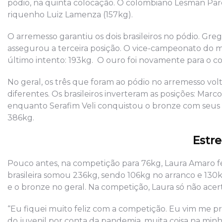
pódio, na quinta colocação. O colombiano Lesman Pare
riquenho Luiz Lamenza (157kg).
O arremesso garantiu os dois brasileiros no pódio. Greg
assegurou a terceira posição. O vice-campeonato do m
último intento: 193kg. O ouro foi novamente para o 
No geral, os três que foram ao pódio no arremesso 
diferentes. Os brasileiros inverteram as posições: Marc
enquanto Serafim Veli conquistou o bronze com seus
386kg.
Estre
Pouco antes, na competição para 76kg, Laura Amaro fez
brasileira somou 236kg, sendo 106kg no arranco e 130
e o bronze no geral. Na competição, Laura só não ace
“Eu fiquei muito feliz com a competição. Eu vim me p
do juvenil por conta da pandemia, muita coisa na mi