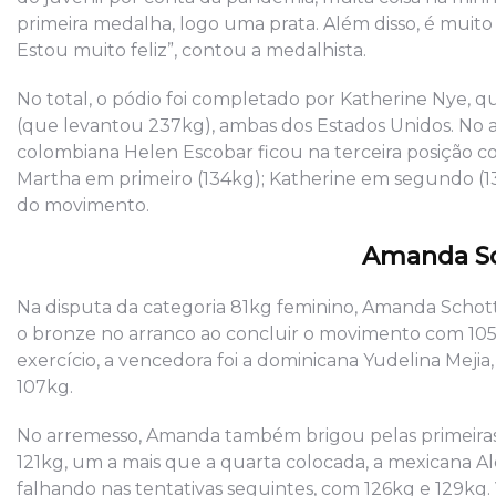
primeira medalha, logo uma prata. Além disso, é mui
Estou muito feliz”, contou a medalhista.
No total, o pódio foi completado por Katherine Nye, 
(que levantou 237kg), ambas dos Estados Unidos. No a
colombiana Helen Escobar ficou na terceira posição co
Martha em primeiro (134kg); Katherine em segundo (13
do movimento.
Amanda Sc
Na disputa da categoria 81kg feminino, Amanda Schott
o bronze no arranco ao concluir o movimento com 105
exercício, a vencedora foi a dominicana Yudelina Mejia, 
107kg.
No arremesso, Amanda também brigou pelas primeiras c
121kg, um a mais que a quarta colocada, a mexicana 
falhando nas tentativas seguintes, com 126kg e 129kg.