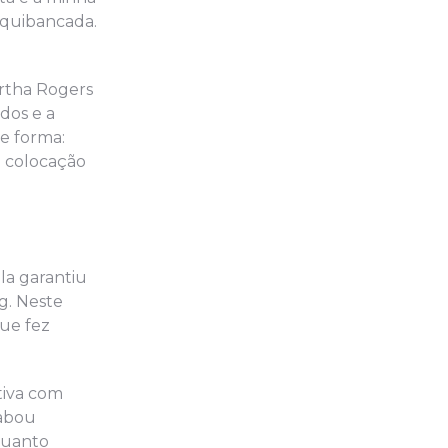
rquibancada.
artha Rogers
dos e a
e forma:
a colocação
la garantiu
g. Neste
que fez
tiva com
cabou
nquanto