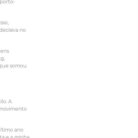
porto-
sso,
decisiva no
dens
kg,
, que somou
lo. A
o movimento
último ano
ta e a minha