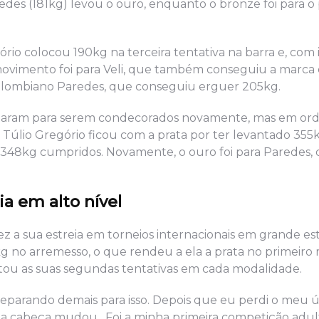
des (181kg) levou o ouro, enquanto o bronze foi para o 
ório colocou 190kg na terceira tentativa na barra e, com i
ovimento foi para Veli, que também conseguiu a marca 
colombiano Paredes, que conseguiu erguer 205kg.
voltaram para serem condecorados novamente, mas em or
o Túlio Gregório ficou com a prata por ter levantado 355
 348kg cumpridos. Novamente, o ouro foi para Paredes
ia em alto nível
 a sua estreia em torneios internacionais em grande esti
kg no arremesso, o que rendeu a ela a prata no primeir
rtou as suas segundas tentativas em cada modalidade.
reparando demais para isso. Depois que eu perdi o meu 
nha cabeça mudou. Foi a minha primeira competição adul