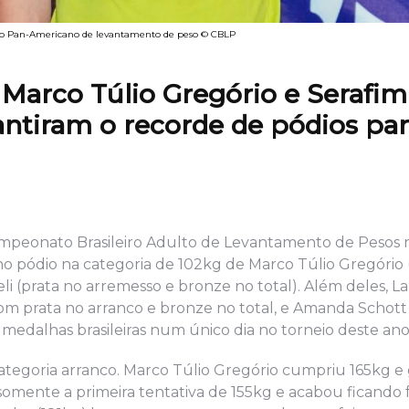
 no Pan-Americano de levantamento de peso © CBLP
arco Túlio Gregório e Serafim 
ntiram o recorde de pódios par
ampeonato Brasileiro Adulto de Levantamento de Pesos 
no pódio na categoria de 102kg de Marco Túlio Gregório 
eli (prata no arremesso e bronze no total). Além deles, 
om prata no arranco e bronze no total, e Amanda Schott
 medalhas brasileiras num único dia no torneio deste ano
categoria arranco. Marco Túlio Gregório cumpriu 165kg e 
somente a primeira tentativa de 155kg e acabou ficando 