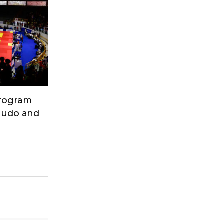
Program
 judo and