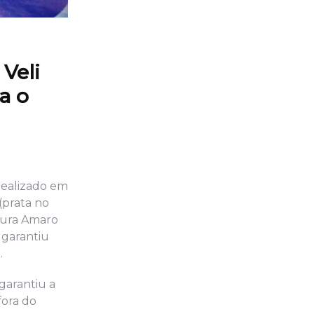
Veli
a o
realizado em
(prata no
Laura Amaro
 garantiu
.
garantiu a
fora do