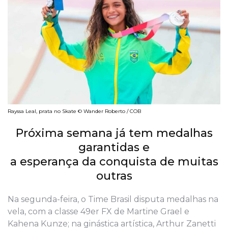
Rayssa Leal, prata no Skate © Wander Roberto / COB
Próxima semana já tem medalhas
garantidas e
a esperança da conquista de muitas
outras
Na segunda-feira, o Time Brasil disputa medalhas na
vela, com a classe 49er FX de Martine Grael e
Kahena Kunze; na ginástica artística, Arthur Zanetti