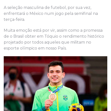
A seleção masculina de futebol, por sua vez,
enfrentará o México num jogo pela semifinal na
terça-feira.
Muita emoção está por vir, assim como a promessa
de o Brasil obter em Tóquio o rendimento histórico
projetado por todos aqueles que militam no
esporte olímpico em nosso País.