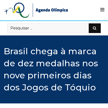
Skip
to
content
Brasil chega à marca
de dez medalhas nos
nove primeiros dias
dos Jogos de Tóquio