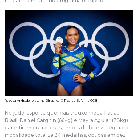
medalha de ouro no programa olímpico.
Rebeca Andrade, prata na Ginástica © Ricardo Bufolin / COB
No judô, esporte que mais trouxe medalhas ao
Brasil, Daniel Cargnin (66kg) e Mayra Aguiar (78kg)
garantiram outras duas, ambas de bronze. Agora, a
modalidade totaliza 24 medalhas, obtidas em dez