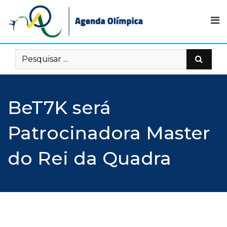
Skip
to
content
BeT7K será
Patrocinadora Master
do Rei da Quadra