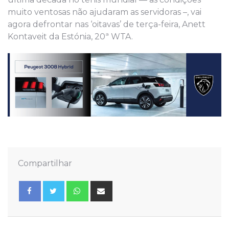
muito ventosas não ajudaram as servidoras –, vai
agora defrontar nas ‘oitavas’ de terça-feira, Anett
Kontaveit da Estónia, 20ª WTA.
Compartilhar
Whatsapp
Share
via
Email