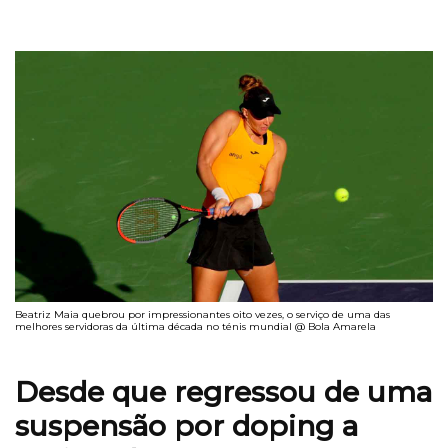
Beatriz Maia quebrou por impressionantes oito vezes, o serviço de uma das
melhores servidoras da última década no ténis mundial @ Bola Amarela
Desde que regressou de uma
suspensão por doping a