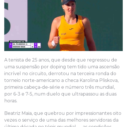
A tenista de 25 anos, que desde que regressou de
uma suspensão por doping tem tido uma ascensão
incrível no circuito, derrotou na terceira ronda do
torneio norte-americano a checa Karolina Pliskova,
primeira cabeça-de-série e número três mundial,
por 6-3 e 7-5, num duelo que ultrapassou as duas
horas.
Beatriz Maia, que quebrou por impressionantes oito
vezes o serviço de uma das melhores servidoras da
última década no ténis mundial — as condições