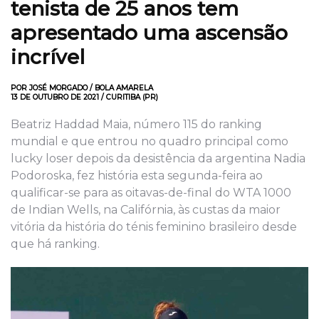
tenista de 25 anos
tem
apresentado uma ascensão
incrível
POR JOSÉ MORGADO / BOLA AMARELA
13 DE OUTUBRO DE 2021 / CURITIBA (PR)
Beatriz Haddad Maia, número 115 do ranking
mundial e que entrou no quadro principal como
lucky loser depois da desistência da argentina Nadia
Podoroska, fez história esta segunda-feira ao
qualificar-se para as oitavas-de-final do WTA 1000
de Indian Wells, na Califórnia, às custas da maior
vitória da história do ténis feminino brasileiro desde
que há ranking.