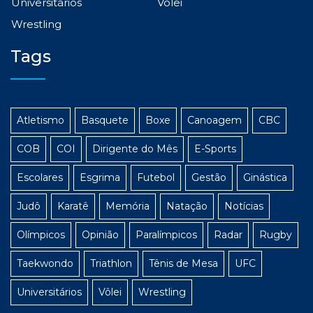
Universitários
Vôlei
Wrestling
Tags
Atletismo
Basquete
Boxe
Canoagem
CBC
COB
COI
Dirigente do Mês
E-Sports
Escolares
Esgrima
Futebol
Gestão
Ginástica
Judô
Karatê
Memória
Natação
Notícias
Olímpicos
Opinião
Paralímpicos
Radar
Rugby
Taekwondo
Triathlon
Tênis de Mesa
UFC
Universitários
Vôlei
Wrestling