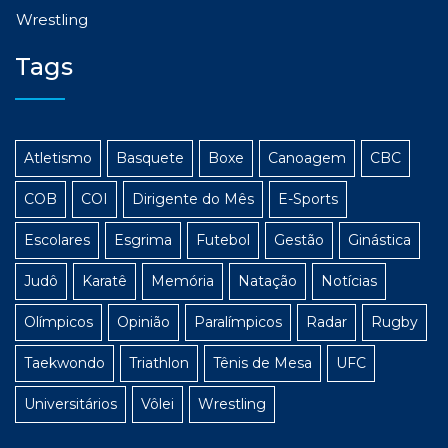
Wrestling
Tags
Atletismo
Basquete
Boxe
Canoagem
CBC
COB
COI
Dirigente do Mês
E-Sports
Escolares
Esgrima
Futebol
Gestão
Ginástica
Judô
Karatê
Memória
Natação
Notícias
Olímpicos
Opinião
Paralímpicos
Radar
Rugby
Taekwondo
Triathlon
Tênis de Mesa
UFC
Universitários
Vôlei
Wrestling