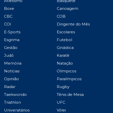
Atletismo
Basquete
Boxe
Canoagem
CBC
COB
COI
Dirigente do Mês
E-Sports
Escolares
Esgrima
Futebol
Gestão
Ginástica
Judô
Karatê
Memória
Natação
Notícias
Olímpicos
Opinião
Paralímpicos
Radar
Rugby
Taekwondo
Tênis de Mesa
Triathlon
UFC
Universitários
Vôlei