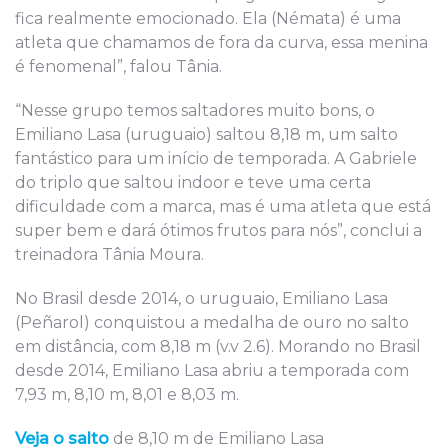
fica realmente emocionado. Ela (Némata) é uma
atleta que chamamos de fora da curva, essa menina
é fenomenal”, falou Tânia.
“Nesse grupo temos saltadores muito bons, o
Emiliano Lasa (uruguaio) saltou 8,18 m, um salto
fantástico para um início de temporada. A Gabriele
do triplo que saltou indoor e teve uma certa
dificuldade com a marca, mas é uma atleta que está
super bem e dará ótimos frutos para nós”, conclui a
treinadora Tânia Moura.
No Brasil desde 2014, o uruguaio, Emiliano Lasa
(Peñarol) conquistou a medalha de ouro no salto
em distância, com 8,18 m (v.v 2.6). Morando no Brasil
desde 2014, Emiliano Lasa abriu a temporada com
7,93 m, 8,10 m, 8,01 e 8,03 m.
Veja o salto
de 8,10 m de Emiliano Lasa