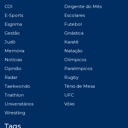
COI
Dirigente do Mês
E-Sports
Escolares
Esgrima
Futebol
Gestão
Ginástica
Judô
Karatê
Memória
Natação
Notícias
Olímpicos
Opinião
Paralímpicos
Radar
Rugby
Taekwondo
Tênis de Mesa
Triathlon
UFC
Universitários
Vôlei
Wrestling
Tags