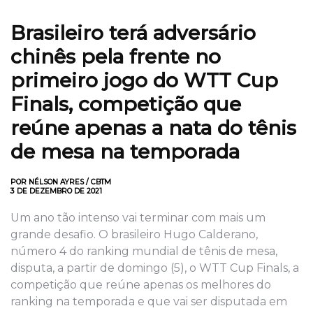
Brasileiro terá adversário
chinês pela frente no
primeiro jogo do WTT Cup
Finals, competição que
reúne apenas a nata do tênis
de mesa na temporada
POR NÉLSON AYRES / CBTM
3 DE DEZEMBRO DE 2021
Um ano tão intenso vai terminar com mais um
grande desafio. O brasileiro Hugo Calderano,
número 4 do ranking mundial de tênis de mesa,
disputa, a partir de domingo (5), o WTT Cup Finals, a
competição que reúne apenas os melhores do
ranking na temporada e que vai ser disputada em