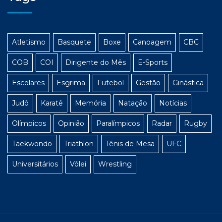
Atletismo
Basquete
Boxe
Canoagem
CBC
COB
COI
Dirigente do Mês
E-Sports
Escolares
Esgrima
Futebol
Gestão
Ginástica
Judô
Karatê
Memória
Natação
Notícias
Olímpicos
Opinião
Paralímpicos
Radar
Rugby
Taekwondo
Triathlon
Tênis de Mesa
UFC
Universitários
Vôlei
Wrestling