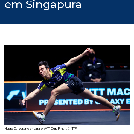
em Singapura
Hugo Calderano encara o WTT Cup Finals © ITTF