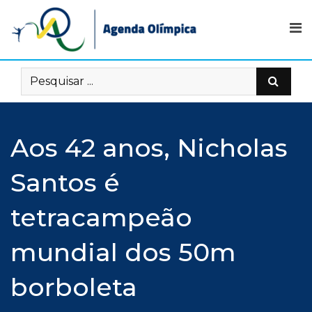
Skip
to
content
Aos 42 anos, Nicholas
Santos é
tetracampeão
mundial dos 50m
borboleta