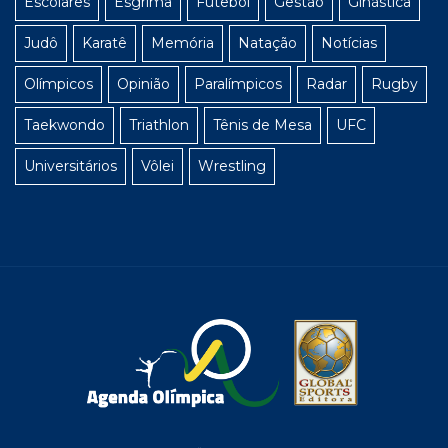
Escolares
Esgrima
Futebol
Gestão
Ginástica
Judô
Karatê
Memória
Natação
Notícias
Olímpicos
Opinião
Paralímpicos
Radar
Rugby
Taekwondo
Triathlon
Tênis de Mesa
UFC
Universitários
Vôlei
Wrestling