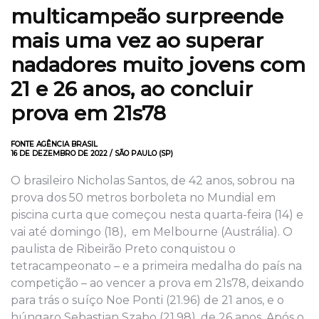
multicampeão surpreende
mais uma vez ao superar
nadadores muito jovens com
21 e 26 anos, ao concluir
prova em 21s78
FONTE AGÊNCIA BRASIL
16 DE DEZEMBRO DE 2022 / SÃO PAULO (SP)
O brasileiro Nicholas Santos, de 42 anos, sobrou na
prova dos 50 metros borboleta no Mundial em
piscina curta que começou nesta quarta-feira (14) e
vai até domingo (18), em Melbourne (Austrália). O
paulista de Ribeirão Preto conquistou o
tetracampeonato – e a primeira medalha do país na
competição – ao vencer a prova em 21s78, deixando
para trás o suíço Noe Ponti (21.96) de 21 anos, e o
húngaro Sebastian Szabo (21.98), de 26 anos. Após o