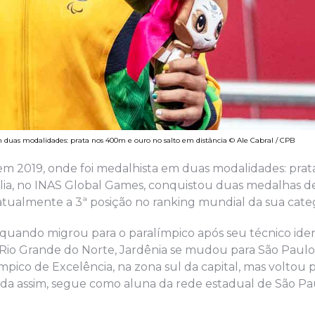
 duas modalidades: prata nos 400m e ouro no salto em distância © Ale Cabral / CPB
 em 2019, onde foi medalhista em duas modalidades: pra
ália, no INAS Global Games, conquistou duas medalhas 
atualmente a 3ª posição no ranking mundial da sua categ
quando migrou para o paralímpico após seu técnico identi
 do Rio Grande do Norte, Jardênia se mudou para São Pau
ico de Excelência, na zona sul da capital, mas voltou pa
nda assim, segue como aluna da rede estadual de São Pa