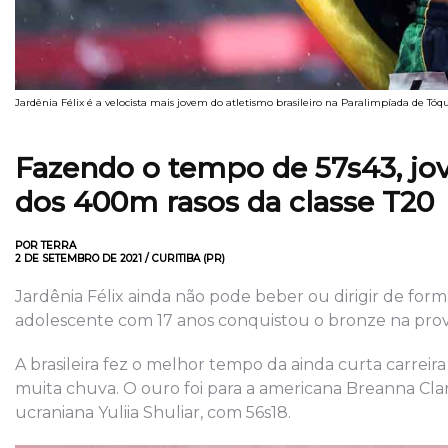
Jardênia Félix é a velocista mais jovem do atletismo brasileiro na Paralimpíada de Tóq
Fazendo o tempo de 57s43, jov
dos 400m rasos da classe T20
POR TERRA
2 DE SETEMBRO DE 2021 / CURITIBA (PR)
Jardênia Félix ainda não pode beber ou dirigir de form
adolescente com 17 anos conquistou o bronze na prova 
A brasileira fez o melhor tempo da ainda curta carreira
muita chuva. O ouro foi para a americana Breanna Cla
ucraniana Yuliia Shuliar, com 56s18.