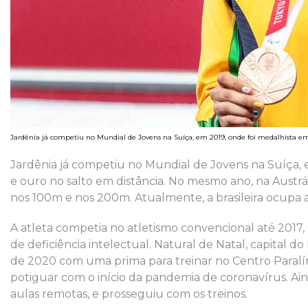
Jardênia já competiu no Mundial de Jovens na Suíça, em 2019, onde foi medalhista em
Jardênia já competiu no Mundial de Jovens na Suíça,
e ouro no salto em distância. No mesmo ano, na Austr
nos 100m e nos 200m. Atualmente, a brasileira ocupa 
A atleta competia no atletismo convencional até 2017, 
de deficiência intelectual. Natural de Natal, capital
de 2020 com uma prima para treinar no Centro Paralímp
potiguar com o início da pandemia de coronavírus. Ai
aulas remotas, e prosseguiu com os treinos.