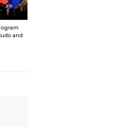
Program
 judo and