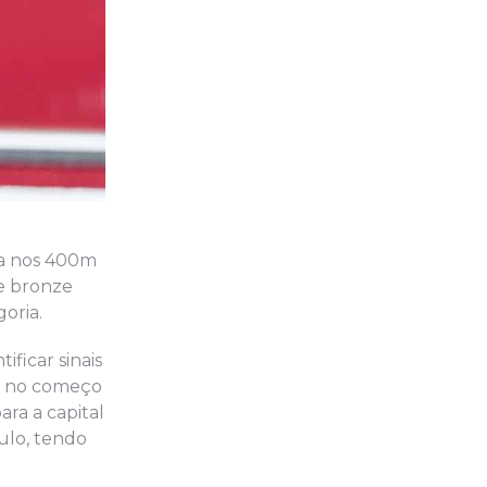
ta nos 400m
de bronze
oria.
ficar sinais
lo no começo
ra a capital
ulo, tendo