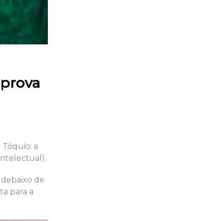
 prova
 Tóquio: a
ntelectual).
e debaixo de
ta para a