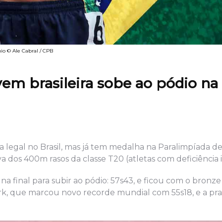
uio © Ale Cabral / CPB
em brasileira sobe ao pódio na
a legal no Brasil, mas já tem medalha na Paralimpíada de
dos 400m rasos da classe T20 (atletas com deficiência i
 na final para subir ao pódio: 57s43, e ficou com o bronz
rk, que marcou novo recorde mundial com 55s18, e a pra