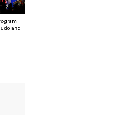
Program
 judo and