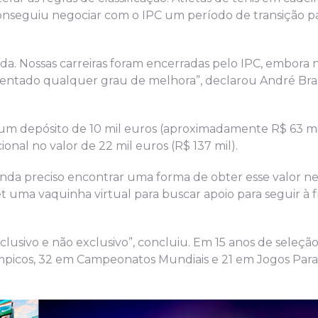
onseguiu negociar com o IPC um período de transição pa
a. Nossas carreiras foram encerradas pelo IPC, embora 
entado qualquer grau de melhora”, declarou André Brasi
um depósito de 10 mil euros (aproximadamente R$ 63 mi
ional no valor de 22 mil euros (R$ 137 mil).
nda preciso encontrar uma forma de obter esse valor ne
et uma vaquinha virtual para buscar apoio para seguir à 
usivo e não exclusivo”, concluiu. Em 15 anos de seleção b
ímpicos, 32 em Campeonatos Mundiais e 21 em Jogos Par