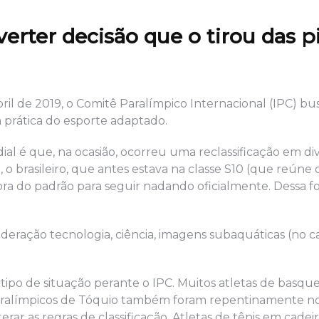
rter decisão que o tirou das p
bril de 2019, o Comitê Paralímpico Internacional (IPC) 
a prática do esporte adaptado.
ial é que, na ocasião, ocorreu uma reclassificação em di
 brasileiro, que antes estava na classe S10 (que reúne o
a do padrão para seguir nadando oficialmente. Dessa fo
deração tecnologia, ciência, imagens subaquáticas (no c
e tipo de situação perante o IPC. Muitos atletas de basq
 Paralímpicos de Tóquio também foram repentinamente no
rar as regras de classificação. Atletas de tênis em cadei