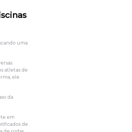
iscinas
buscando uma
versas
s atletas de
rma, ele
aso da
uete em
tificados de
ra de rodas