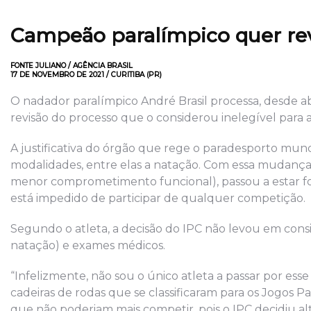
Campeão paralímpico quer reve
FONTE JULIANO / AGÊNCIA BRASIL
17 DE NOVEMBRO DE 2021 / CURITIBA (PR)
O nadador paralímpico André Brasil processa, desde a
revisão do processo que o considerou inelegível para 
A justificativa do órgão que rege o paradesporto mund
modalidades, entre elas a natação. Com essa mudança, o
menor comprometimento funcional), passou a estar for
está impedido de participar de qualquer competição.
Segundo o atleta, a decisão do IPC não levou em consi
natação) e exames médicos.
“Infelizmente, não sou o único atleta a passar por ess
cadeiras de rodas que se classificaram para os Jogos
que não poderiam mais competir, pois o IPC decidiu alte