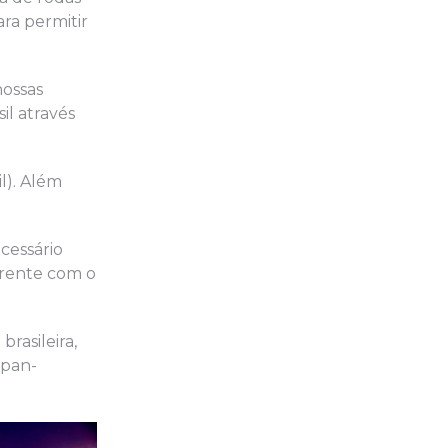
ra permitir
nossas
l através
l). Além
cessário
frente com o
rasileira,
apan-