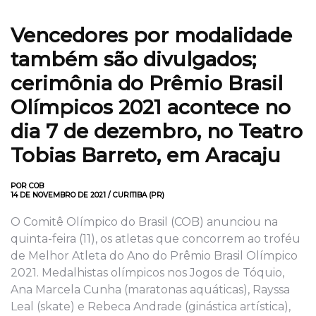
Vencedores por modalidade
também são divulgados;
cerimônia do Prêmio Brasil
Olímpicos 2021 acontece no
dia 7 de dezembro, no Teatro
Tobias Barreto, em Aracaju
POR COB
14 DE NOVEMBRO DE 2021 / CURITIBA (PR)
O Comitê Olímpico do Brasil (COB) anunciou na
quinta-feira (11), os atletas que concorrem ao troféu
de Melhor Atleta do Ano do Prêmio Brasil Olímpico
2021. Medalhistas olímpicos nos Jogos de Tóquio,
Ana Marcela Cunha (maratonas aquáticas), Rayssa
Leal (skate) e Rebeca Andrade (ginástica artística),