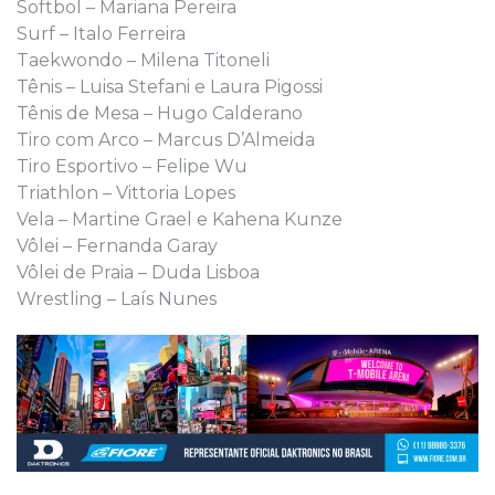
Softbol – Mariana Pereira
Surf – Italo Ferreira
Taekwondo – Milena Titoneli
Tênis – Luisa Stefani e Laura Pigossi
Tênis de Mesa – Hugo Calderano
Tiro com Arco – Marcus D’Almeida
Tiro Esportivo – Felipe Wu
Triathlon – Vittoria Lopes
Vela – Martine Grael e Kahena Kunze
Vôlei – Fernanda Garay
Vôlei de Praia – Duda Lisboa
Wrestling – Laís Nunes