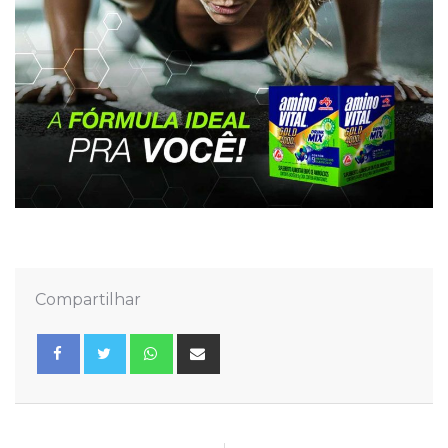
Compartilhar
Whatsapp
Share
via
Email