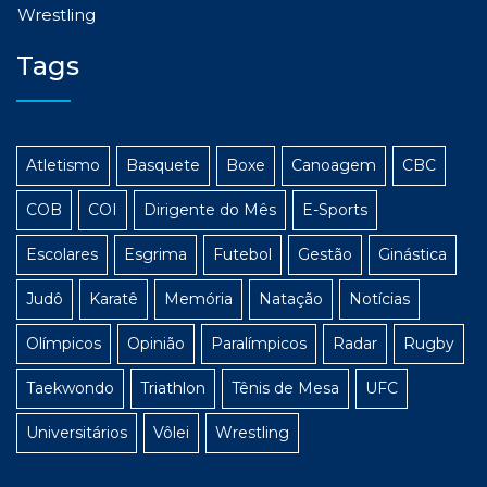
Wrestling
Tags
Atletismo
Basquete
Boxe
Canoagem
CBC
COB
COI
Dirigente do Mês
E-Sports
Escolares
Esgrima
Futebol
Gestão
Ginástica
Judô
Karatê
Memória
Natação
Notícias
Olímpicos
Opinião
Paralímpicos
Radar
Rugby
Taekwondo
Triathlon
Tênis de Mesa
UFC
Universitários
Vôlei
Wrestling