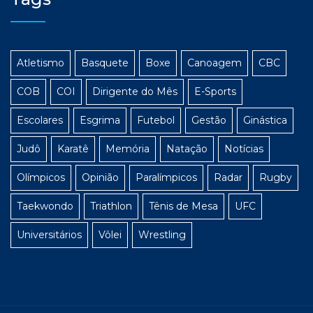
Atletismo
Basquete
Boxe
Canoagem
CBC
COB
COI
Dirigente do Mês
E-Sports
Escolares
Esgrima
Futebol
Gestão
Ginástica
Judô
Karatê
Memória
Natação
Notícias
Olímpicos
Opinião
Paralímpicos
Radar
Rugby
Taekwondo
Triathlon
Tênis de Mesa
UFC
Universitários
Vôlei
Wrestling