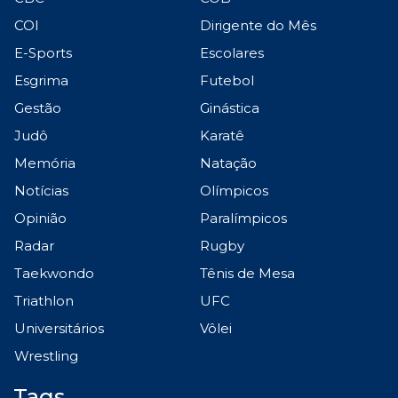
COI
Dirigente do Mês
E-Sports
Escolares
Esgrima
Futebol
Gestão
Ginástica
Judô
Karatê
Memória
Natação
Notícias
Olímpicos
Opinião
Paralímpicos
Radar
Rugby
Taekwondo
Tênis de Mesa
Triathlon
UFC
Universitários
Vôlei
Wrestling
Tags