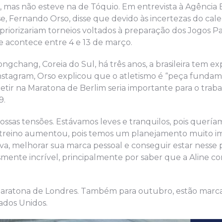
, mas não esteve na de Tóquio. Em entrevista à Agência B
e, Fernando Orso, disse que devido às incertezas do cal
priorizariam torneios voltados à preparação dos Jogos P
 acontece entre 4 e 13 de março.
gchang, Coreia do Sul, há três anos, a brasileira tem ex
nstagram, Orso explicou que o atletismo é “peça fundam
tir na Maratona de Berlim seria importante para o trab
9.
ossas tensões. Estávamos leves e tranquilos, pois querí
e treino aumentou, pois temos um planejamento muito 
a, melhorar sua marca pessoal e conseguir estar nesse 
ente incrível, principalmente por saber que a Aline c
Maratona de Londres. Também para outubro, estão marc
ados Unidos.