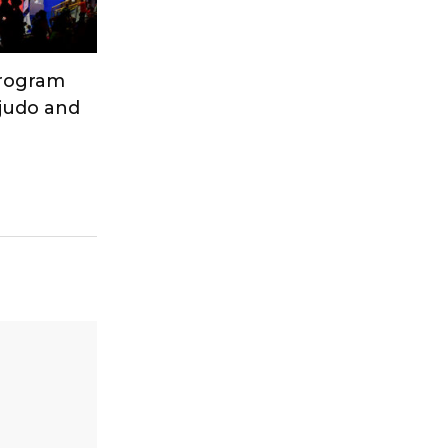
Program
 judo and