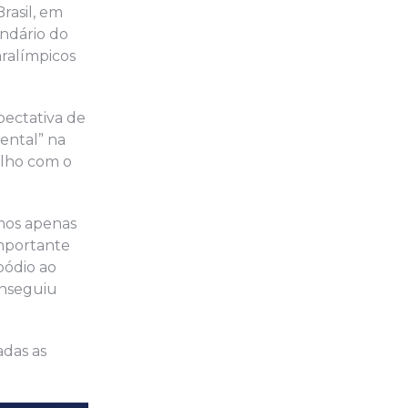
rasil, em
endário do
aralímpicos
pectativa de
ental” na
alho com o
amos apenas
importante
pódio ao
onseguiu
adas as