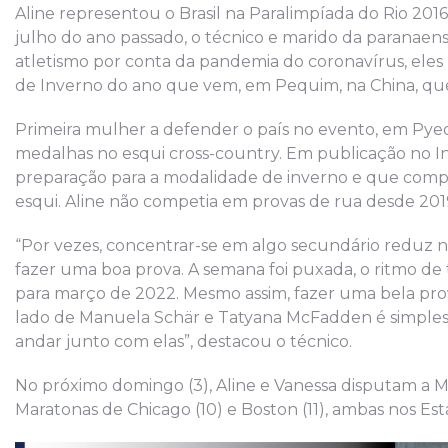
Aline representou o Brasil na Paralimpíada do Rio 2016
julho do ano passado, o técnico e marido da paranaens
atletismo por conta da pandemia do coronavírus, eles 
de Inverno do ano que vem, em Pequim, na China, que
Primeira mulher a defender o país no evento, em Pyeon
medalhas no esqui cross-country. Em publicação no I
preparação para a modalidade de inverno e que compe
esqui. Aline não competia em provas de rua desde 201
“Por vezes, concentrar-se em algo secundário reduz n
fazer uma boa prova. A semana foi puxada, o ritmo d
para março de 2022. Mesmo assim, fazer uma bela prov
lado de Manuela Schär e Tatyana McFadden é simplesm
andar junto com elas”, destacou o técnico.
No próximo domingo (3), Aline e Vanessa disputam a 
Maratonas de Chicago (10) e Boston (11), ambas nos Est