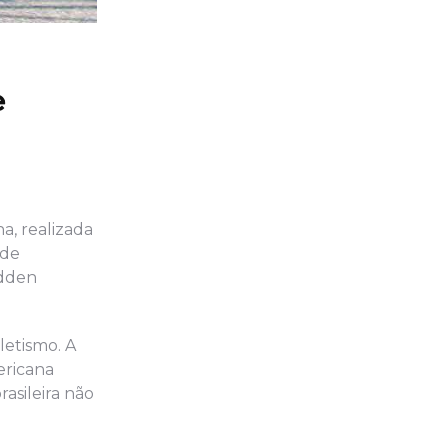
e
a, realizada
 de
adden
letismo. A
ericana
asileira não