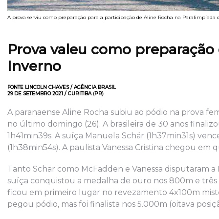
A prova serviu como preparação para a participação de Aline Rocha na Paralimpíada 
Prova valeu como preparação d
Inverno
FONTE LINCOLN CHAVES / AGÊNCIA BRASIL
29 DE SETEMBRO 2021 / CURITIBA (PR)
A paranaense Aline Rocha subiu ao pódio na prova fem
no último domingo (26). A brasileira de 30 anos final
1h41min39s. A suíça Manuela Schär (1h37min31s) ven
(1h38min54s). A paulista Vanessa Cristina chegou em q
Tanto Schär como McFadden e Vanessa disputaram a Par
suíça conquistou a medalha de ouro nos 800m e três 
ficou em primeiro lugar no revezamento 4x100m misto
pegou pódio, mas foi finalista nos 5.000m (oitava posi