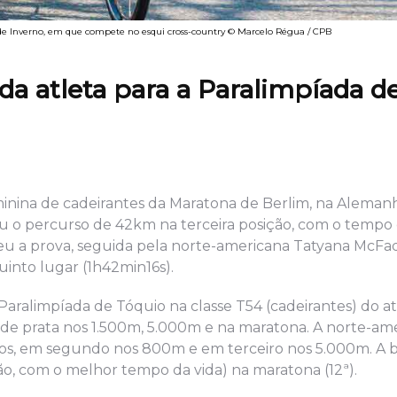
de Inverno, em que compete no esqui cross-country © Marcelo Régua / CPB
a atleta para a Paralimpíada d
inina de cadeirantes da Maratona de Berlim, na Alemanh
izou o percurso de 42km na terceira posição, com o tempo
ceu a prova, seguida pela norte-americana Tatyana McF
uinto lugar (1h42min16s).
alimpíada de Tóquio na classe T54 (cadeirantes) do at
de prata nos 1.500m, 5.000m e na maratona. A norte-am
s, em segundo nos 800m e em terceiro nos 5.000m. A br
ção, com o melhor tempo da vida) na maratona (12ª).