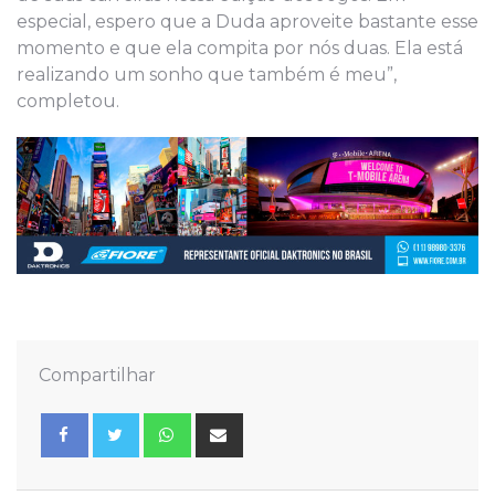
especial, espero que a Duda aproveite bastante esse
momento e que ela compita por nós duas. Ela está
realizando um sonho que também é meu”,
completou.
Compartilhar
Whatsapp
Share
via
Email