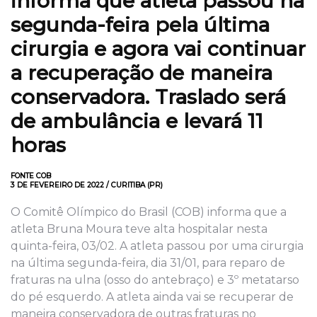
informa que atleta passou na
segunda-feira pela última
cirurgia e agora vai continuar
a recuperação de maneira
conservadora. Traslado será
de ambulância e levará 11
horas
FONTE COB
3 DE FEVEREIRO DE 2022 / CURITIBA (PR)
O Comitê Olímpico do Brasil (COB) informa que a
atleta Bruna Moura teve alta hospitalar nesta
quinta-feira, 03/02. A atleta passou por uma cirurgia
na última segunda-feira, dia 31/01, para reparo de
fraturas na ulna (osso do antebraço) e 3º metatarso
do pé esquerdo. A atleta ainda vai se recuperar de
maneira conservadora de outras fraturas no