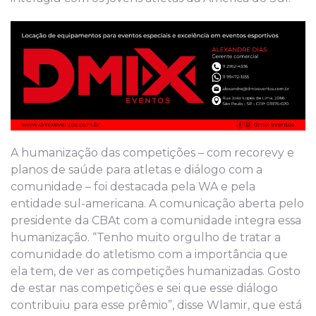
A humanização das competições – com recorevy e
planos de saúde para atletas e diálogo com a
comunidade – foi destacada pela WA e pela
entidade sul-americana. A comunicação aberta pelo
presidente da CBAt com a comunidade integra essa
humanização. “Tenho muito orgulho de tratar a
comunidade do atletismo com a importância que
ela tem, de ver as competições humanizadas. Gosto
de estar nas competições e sei que esse diálogo
contribuiu para esse prêmio”, disse Wlamir, que está