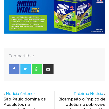
Compartilhar
Whatsapp
Share
via
Email
Notícia Anterior
Próxima Notícia
São Paulo domina os
Bicampeão olímpico de
Absolutos na
atletismo sobrevive