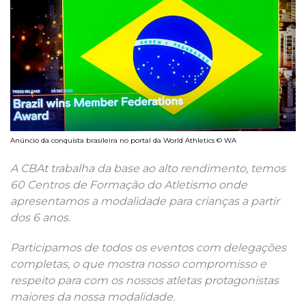
Anúncio da conquista brasileira no portal da World Athletics © WA
A CBAt trabalha da base ao alto rendimento, temos
60 Centros de Formação do Atletismo onde
apresentamos a modalidade para crianças a partir
dos 6 anos.
Participamos de todos os eventos com delegações
completas, o que mostra nosso compromisso e
respeito para com os nossos atletas protagonistas
maiores da nossa modalidade.