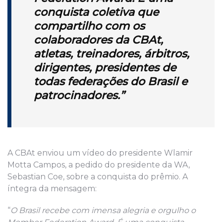
conquista coletiva
que
compartilho com os
colaboradores da CBAt,
atletas, treinadores, árbitros,
dirigentes, presidentes
de
todas federações do Brasil e
patrocinadores.”
A CBAt enviou um vídeo do presidente Wlamir
Motta Campos, a pedido do presidente da WA,
Sebastian Coe, sobre a conquista do prêmio. A
íntegra da mensagem:
“
O Brasil recebe com imensa alegria e orgulho o