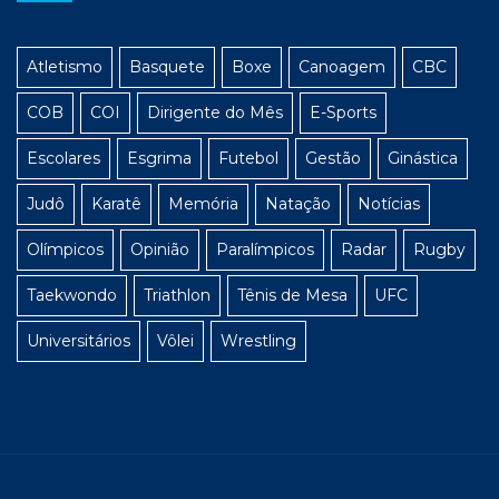
Atletismo
Basquete
Boxe
Canoagem
CBC
COB
COI
Dirigente do Mês
E-Sports
Escolares
Esgrima
Futebol
Gestão
Ginástica
Judô
Karatê
Memória
Natação
Notícias
Olímpicos
Opinião
Paralímpicos
Radar
Rugby
Taekwondo
Triathlon
Tênis de Mesa
UFC
Universitários
Vôlei
Wrestling