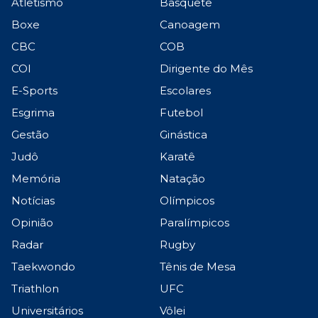
Atletismo
Basquete
Boxe
Canoagem
CBC
COB
COI
Dirigente do Mês
E-Sports
Escolares
Esgrima
Futebol
Gestão
Ginástica
Judô
Karatê
Memória
Natação
Notícias
Olímpicos
Opinião
Paralímpicos
Radar
Rugby
Taekwondo
Tênis de Mesa
Triathlon
UFC
Universitários
Vôlei