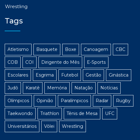
Wrestling
Tags
Atletismo
Basquete
Boxe
Canoagem
CBC
COB
COI
Dirigente do Mês
E-Sports
Escolares
Esgrima
Futebol
Gestão
Ginástica
Judô
Karatê
Memória
Natação
Notícias
Olímpicos
Opinião
Paralímpicos
Radar
Rugby
Taekwondo
Triathlon
Tênis de Mesa
UFC
Universitários
Vôlei
Wrestling