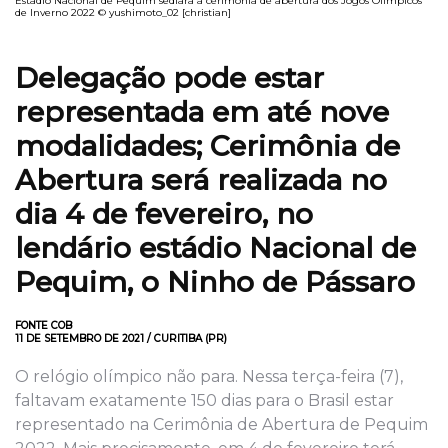
Estádio Nacional de Pequim sediará a cerimônia de abertura dos Jogos Olímpicos
de Inverno 2022 © yushimoto_02 [christian]
Delegação pode estar
representada em até nove
modalidades; Cerimônia de
Abertura será realizada no
dia 4 de fevereiro, no
lendário estádio Nacional de
Pequim, o Ninho de Pássaro
FONTE COB
11 DE SETEMBRO DE 2021 / CURITIBA (PR)
O relógio olímpico não para. Nessa terça-feira (7),
faltavam exatamente 150 dias para o Brasil estar
representado na Cerimônia de Abertura de Pequim