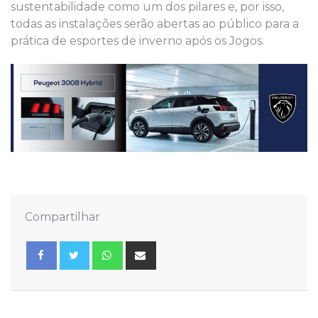
sustentabilidade como um dos pilares e, por isso,
todas as instalações serão abertas ao público para a
prática de esportes de inverno após os Jogos.
Compartilhar
Whatsapp
Share
via
Email