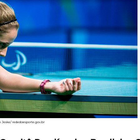
m Jeske/ rededoesporte.gov.br