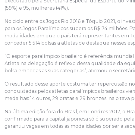
executado pela Secretaria Especial do Esporte do Mini
(59%) e 95, mulheres (41%).
No ciclo entre os Jogos Rio 2016 e Tóquio 2021, o inve
para os Jogos Paralímpicos supera os R$ 74 milhões. P
modalidades em que o país terá representantes em Tóqu
conceder 5.514 bolsas a atletas de destaque nesses esp
“O esporte paralímpico brasileiro é referência mundial
Atleta na delegação é reflexo dessa qualidade da equi
bolsa em todas as suas categorias”, afirmou o secretár
O resultado desse aporte costuma ter repercussão no
conquistadas pelos atletas paralímpicos brasileiros vi
medalhas: 14 ouros, 29 pratas e 29 bronzes, na oitava
Na última edição fora do Brasil, em Londres 2012, o Bra
confirmado para a capital japonesa só é superado pela 
garantiu vagas em todas as modalidades por ser a sede