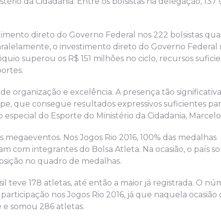
stério da Cidadania. Entre os bolsistas na delegação, 13
stimento direto do Governo Federal nos 222 bolsistas qual
aralelamente, o investimento direto do Governo Federal
io superou os R$ 151 milhões no ciclo, recursos suficie
ortes.
 de organização e excelência. A presença tão significativ
pe, que consegue resultados expressivos suficientes para
io especial do Esporte do Ministério da Cidadania, Marcel
s megaeventos. Nos Jogos Rio 2016, 100% das medalhas
eram com integrantes do Bolsa Atleta. Na ocasião, o país 
 posição no quadro de medalhas.
sil teve 178 atletas, até então a maior já registrada. O n
participação nos Jogos Rio 2016, já que naquela ocasião o
 e somou 286 atletas.