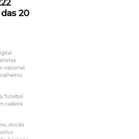
222
 das 20
gital
atletas
o nacional
calheiros
a, futebol
em cadeira
mo, dos 64
ortivo