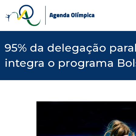
Skip
to
content
95% da delegação paral
integra o programa Bol