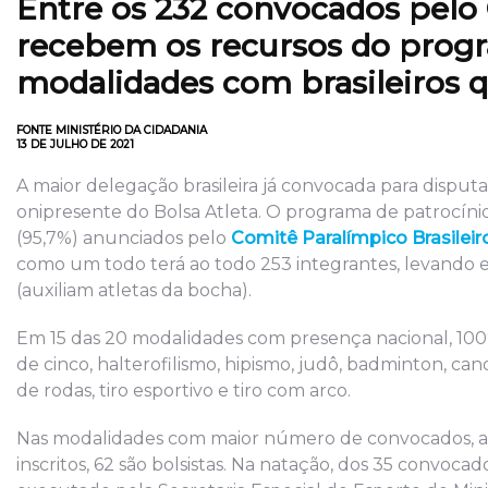
Entre os 232 convocados pelo 
recebem os recursos do progr
modalidades com brasileiros qu
FONTE MINISTÉRIO DA CIDADANIA
13 DE JULHO DE 2021
A maior delegação brasileira já convocada para disputa
onipresente do Bolsa Atleta. O programa de patrocíni
(95,7%) anunciados pelo
Comitê Paralímpico Brasileir
como um todo terá ao todo 253 integrantes, levando em 
(auxiliam atletas da bocha).
Em 15 das 20 modalidades com presença nacional, 100% 
de cinco, halterofilismo, hipismo, judô, badminton, ca
de rodas, tiro esportivo e tiro com arco.
Nas modalidades com maior número de convocados, a 
inscritos, 62 são bolsistas. Na natação, dos 35 convoc