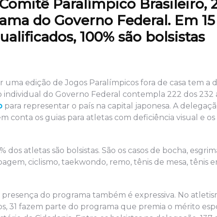
Comitê Paralímpico Brasileiro, 
ama do Governo Federal. Em 15
alificados, 100% são bolsistas
r uma edição de Jogos Paralímpicos fora de casa tem a di
o individual do Governo Federal contempla 222 dos 232 
o
para representar o país na capital japonesa. A delegaçã
conta os guias para atletas com deficiência visual e os 
dos atletas são bolsistas. São os casos de bocha, esgrim
noagem, ciclismo, taekwondo, remo, tênis de mesa, tênis 
presença do programa também é expressiva. No atletis
ados, 31 fazem parte do programa que premia o mérito esp