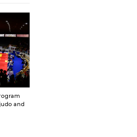
Program
 judo and