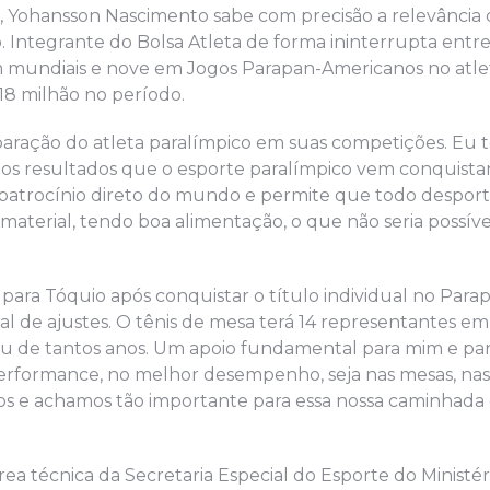
o, Yohansson Nascimento sabe com precisão a relevância
 Integrante do Bolsa Atleta de forma ininterrupta entre
em mundiais e nove em Jogos Parapan-Americanos no atle
18 milhão no período.
paração do atleta paralímpico em suas competições. Eu 
 nos resultados que o esporte paralímpico vem conquist
 patrocínio direto do mundo e permite que todo desporti
erial, tendo boa alimentação, o que não seria possíve
 para Tóquio após conquistar o título individual no Para
al de ajustes. O tênis de mesa terá 14 representantes em
eu de tantos anos. Um apoio fundamental para mim e para
 performance, no melhor desempenho, seja nas mesas, nas
os e achamos tão importante para essa nossa caminhada
ea técnica da Secretaria Especial do Esporte do Ministér