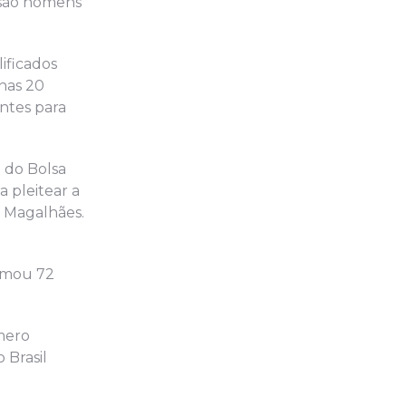
7 são homens
ificados
 nas 20
ntes para
a do Bolsa
 pleitear a
o Magalhães.
somou 72
úmero
 Brasil