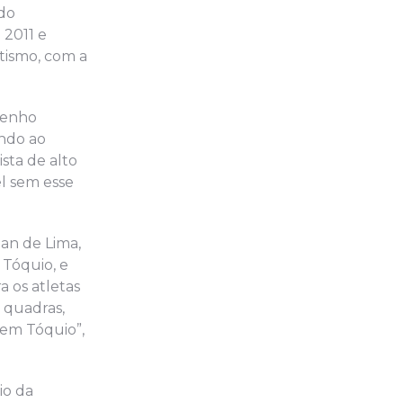
 do
 2011 e
tismo, com a
tenho
ando ao
sta de alto
l sem esse
pan de Lima,
 Tóquio, e
 os atletas
 quadras,
 em Tóquio”,
io da