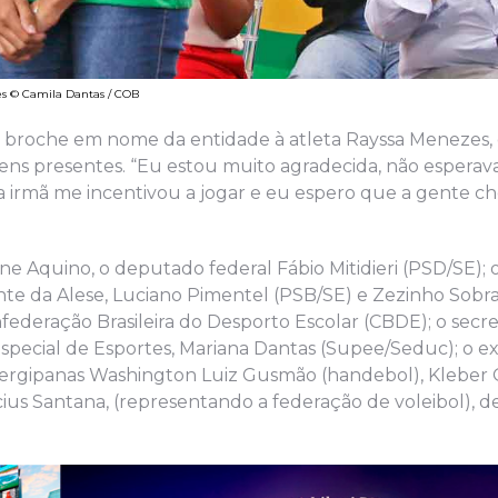
es © Camila Dantas / COB
 broche em nome da entidade à atleta Rayssa Menezes, d
ens presentes. “Eu estou muito agradecida, não esperav
ha irmã me incentivou a jogar e eu espero que a gente c
e Aquino, o deputado federal Fábio Mitidieri (PSD/SE); 
te da Alese, Luciano Pimentel (PSB/SE) e Zezinho Sobra
ederação Brasileira do Desporto Escolar (CBDE); o secre
pecial de Esportes, Mariana Dantas (Supee/Seduc); o ex
s sergipanas Washington Luiz Gusmão (handebol), Kleber
nícius Santana, (representando a federação de voleibol), 