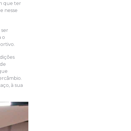
m que ter
te nesse
 ser
a o
ortivo.
dições
 de
 que
ercâmbio.
aço, à sua