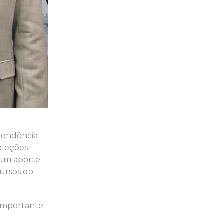
ntendência
eleções
um aporte
cursos do
o importante