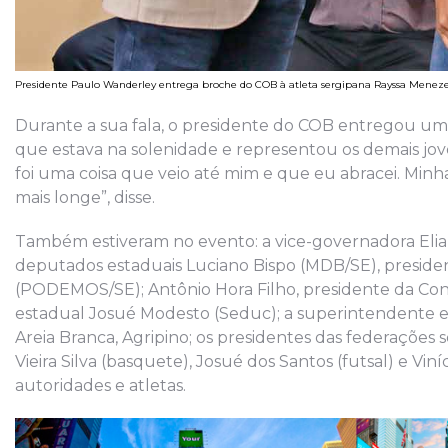
Presidente Paulo Wanderley entrega broche do COB à atleta sergipana Rayssa Menez
Durante a sua fala, o presidente do COB entregou um
que estava na solenidade e representou os demais jov
foi uma coisa que veio até mim e que eu abracei. Min
mais longe”, disse.
Também estiveram no evento: a vice-governadora Elian
deputados estaduais Luciano Bispo (MDB/SE), presiden
(PODEMOS/SE); Antônio Hora Filho, presidente da Conf
estadual Josué Modesto (Seduc); a superintendente es
Areia Branca, Agripino; os presidentes das federaçõe
Vieira Silva (basquete), Josué dos Santos (futsal) e Vi
autoridades e atletas.