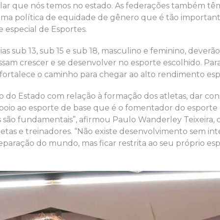
colar que nós temos no estado. As federações também tê
 uma política de equidade de gênero que é tão importan
especial de Esportes.
as sub 13, sub 15 e sub 18, masculino e feminino, deverão
am crescer e se desenvolver no esporte escolhido. Par
só fortalece o caminho para chegar ao alto rendimento esp
do Estado com relação à formação dos atletas, dar con
apoio ao esporte de base que é o fomentador do esporte
s são fundamentais”, afirmou Paulo Wanderley Teixeira,
etas e treinadores. “Não existe desenvolvimento sem int
paração do mundo, mas ficar restrita ao seu próprio esp