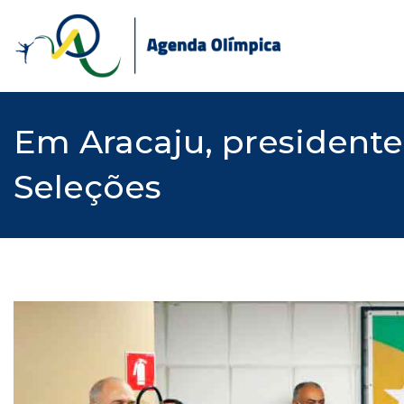
Skip
to
content
Em Aracaju, president
Seleções