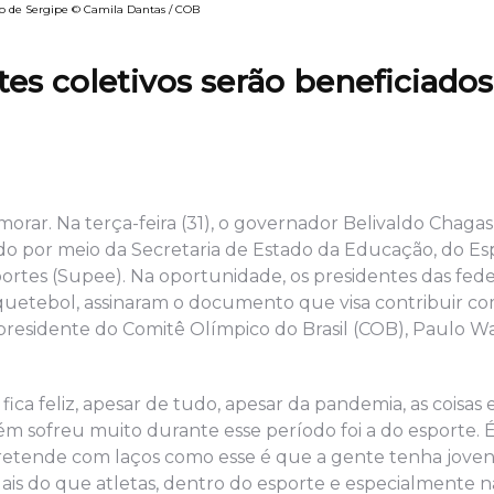
o de Sergipe © Camila Dantas / COB
tes coletivos serão beneficiado
rar. Na terça-feira (31), o governador Belivaldo Chagas
zado por meio da Secretaria de Estado da Educação, do Es
portes (Supee). Na oportunidade, os presidentes das fed
squetebol, assinaram o documento que visa contribuir co
presidente do Comitê Olímpico do Brasil (COB), Paulo 
ica feliz, apesar de tudo, apesar da pandemia, as coisas 
sofreu muito durante esse período foi a do esporte. É 
pretende com laços como esse é que a gente tenha joven
ais do que atletas, dentro do esporte e especialmente na