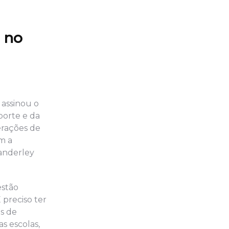
s no
 assinou o
porte e da
erações de
m a
Wanderley
estão
preciso ter
s de
s escolas,