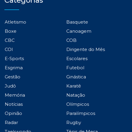
Categorias
Atletismo
Basquete
Boxe
Canoagem
CBC
COB
COI
Dirigente do Mês
E-Sports
Escolares
Esgrima
Futebol
Gestão
Ginástica
Judô
Karatê
Memória
Natação
Notícias
Olímpicos
Opinião
Paralímpicos
Radar
Rugby
Taekwondo
Tênis de Mesa