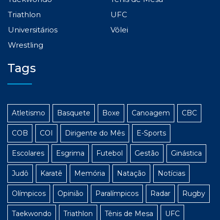
Triathlon
UFC
Universitários
Vôlei
Wrestling
Tags
Atletismo
Basquete
Boxe
Canoagem
CBC
COB
COI
Dirigente do Mês
E-Sports
Escolares
Esgrima
Futebol
Gestão
Ginástica
Judô
Karatê
Memória
Natação
Notícias
Olímpicos
Opinião
Paralímpicos
Radar
Rugby
Taekwondo
Triathlon
Tênis de Mesa
UFC