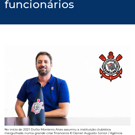
funcionários
No início de 2021 Duílio Monteiro Alves assumiu a instituição clubística
mergulhada numa grande crise financeira © Daniel Augusto Júnior / Agência