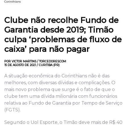
Corinthians
Clube não recolhe Fundo de
Garantia desde 2019; Timão
culpa ‘problemas de fluxo de
caixa’ para não pagar
POR VICTOR MARTINS / TORCEDORES.COM
15 DE AGOSTO DE 2021 / CURITIBA (PR)
A situação econômica do Corinthians não é das
melhores, com diversas dívidas e complicações. O
mais novo problema que surge é o fato de que o
clube tem uma dívida milionária com funcionários
relativa ao Fundo de Garantia por Tempo de Serviço
(FGTS).
Segundo o Uol Esporte, o Timão deve mais de R$ 40