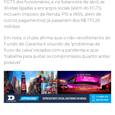
FGTS dos funcionários, e no balancete de abril, as
dívidas ligadas a encargos sociais (além do FGTS,
incluem Imposto de Renda, PIS e INSS, além de
outros pagamentos) já passariam dos R$ 170,26
milhões.
Em nota, o clube afirma que o não-recolhimento do
Fundo de Garantia é oriundo de ‘problemas de
fluxo de caixa’ iniciados com a pandemia e que
‘trabalha para quitar os compromissos quanto antes
possível’