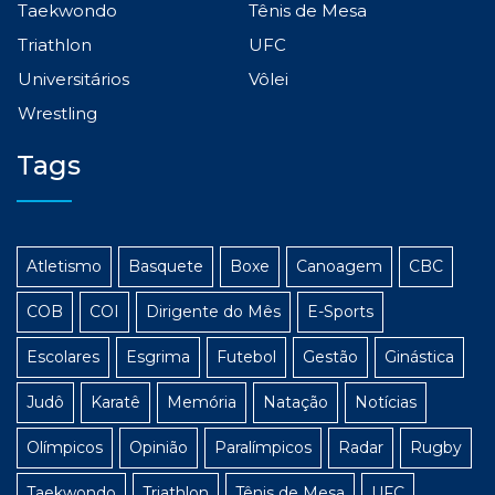
Taekwondo
Tênis de Mesa
Triathlon
UFC
Universitários
Vôlei
Wrestling
Tags
Atletismo
Basquete
Boxe
Canoagem
CBC
COB
COI
Dirigente do Mês
E-Sports
Escolares
Esgrima
Futebol
Gestão
Ginástica
Judô
Karatê
Memória
Natação
Notícias
Olímpicos
Opinião
Paralímpicos
Radar
Rugby
Taekwondo
Triathlon
Tênis de Mesa
UFC