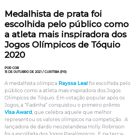
Medalhista de prata foi
escolhida pelo público como
a atleta mais inspiradora dos
Jogos Olímpicos de Tóquio
2020
POR COB
15 DE OUTUBRO DE 2021 / CURITIBA (PR)
A medalhista olímpica
Rayssa Leal
foi escolhida pelo
público como a atleta mais inspiradora dos Jogos
Olímpicos de Tóquio. Em votação popular após os
Jogos, a “Fadinha” conquistou o primeiro prêmio
Visa Award
, que celebra aquele que melhor
representou os valores olímpicos na competição. A
lançadora de dardo neozelandesa Holly Robinson
foi a escolhida dos Jogos Paralímpicos. E na terça-