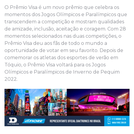
O Prêmio Visa é um novo prêmio que celebra os
momentos dos Jogos Olímpicos e Paralímpicos que
transcendem a competição e mostram qualidades
de amizade, inclusão, aceitação e coragem. Com 28
momentos selecionados nas duas competições, o
Prêmio Visa deu aos fãs de todo o mundo a
oportunidade de votar em seu favorito. Depois de
comemorar os atletas dos esportes de verão em
Tóquio, o Prêmio Visa voltará para os Jogos
Olímpicos e Paralímpicos de Inverno de Pequim
2022.