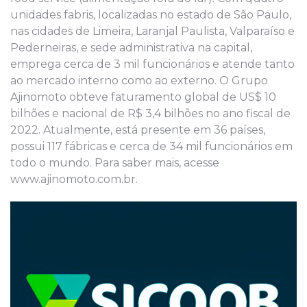
unidades fabris, localizadas no estado de São Paulo,
nas cidades de Limeira, Laranjal Paulista, Valparaíso e
Pederneiras, e sede administrativa na capital,
emprega cerca de 3 mil funcionários e atende tanto
ao mercado interno como ao externo. O Grupo
Ajinomoto obteve faturamento global de US$ 10
bilhões e nacional de R$ 3,4 bilhões no ano fiscal de
2022. Atualmente, está presente em 36 países,
possui 117 fábricas e cerca de 34 mil funcionários em
todo o mundo. Para saber mais, acesse
www.ajinomoto.com.br.