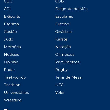
CBC
COB
COI
Dirigente do Mês
E-Sports
Escolares
Esgrima
Futebol
Gestão
Ginástica
Judô
Karatê
Memória
Natação
Notícias
Olímpicos
Opinião
Paralímpicos
Radar
Rugby
Taekwondo
Tênis de Mesa
Triathlon
UFC
Universitários
Vôlei
Wrestling