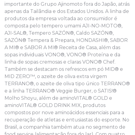
importante do Grupo Ajinomoto fora do Japão, atrás
apenas da Tailândia e dos Estados Unidos. A linha de
produtos da empresa voltada ao consumidor é
composta pelo tempero umami AJI-NO-MOTO®,
AJI-SAL®, Tempero SAZÓN®, Caldo SAZÓN®,
SAZÓN® Tempera & Prepara, HONDASHI®, SABOR
A MI® e SABOR A MI® Receita de Casa, além das
sopas individuais VONO®, VONO® Proteína e da
linha de sopas cremosas e claras VONO® Chef.
Também se destacam os refrescos em pó MID® e
MID ZERO™, o azeite de oliva extra virgem
TERRANO®, o azeite de oliva tipo único TERRANO®
e a linha TERRANO® Veggie Burger, o SATIS!®
Molho Shoyu, além de aminoVITAL® GOLD e
aminoVITAL® GOLD DRINK MIX, produtos
compostos por nove aminoácidos essenciais para a
recuperação de atletas e entusiastas do esporte. No
Brasil, a companhia também atua no segmento de
food service (alimentação fora do lar). Com quatro