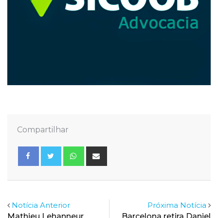
Compartilhar
Whatsapp
Share
via
Email
Notícia Anterior
Próxima Notícia
Mathieu Lehanneur,
Barcelona retira Daniel