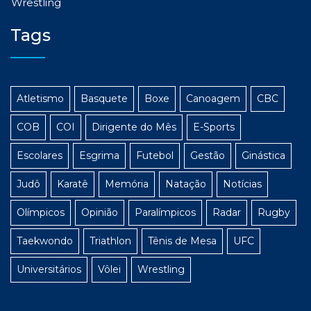
Wrestling
Tags
Atletismo
Basquete
Boxe
Canoagem
CBC
COB
COI
Dirigente do Mês
E-Sports
Escolares
Esgrima
Futebol
Gestão
Ginástica
Judô
Karatê
Memória
Natação
Notícias
Olímpicos
Opinião
Paralímpicos
Radar
Rugby
Taekwondo
Triathlon
Tênis de Mesa
UFC
Universitários
Vôlei
Wrestling