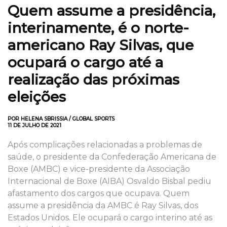
Quem assume a presidência,
interinamente, é o norte-
americano Ray Silvas, que
ocupará o cargo até a
realização das próximas
eleições
POR HELENA SBRISSIA / GLOBAL SPORTS
11 DE JULHO DE 2021
Após complicações relacionadas a problemas de
saúde, o presidente da Confederação Americana de
Boxe (AMBC) e vice-presidente da Associação
Internacional de Boxe (AIBA) Osvaldo Bisbal pediu
afastamento dos cargos que ocupava. Quem
assume a presidência da AMBC é Ray Silvas, dos
Estados Unidos. Ele ocupará o cargo interino até as