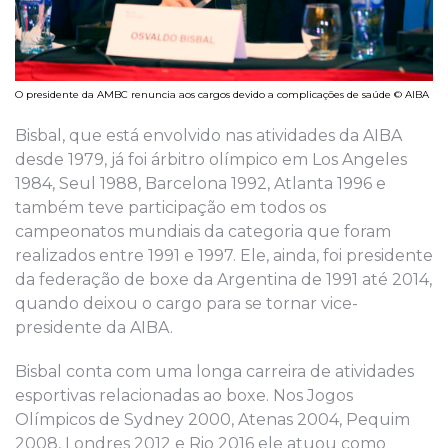
O presidente da AMBC renuncia aos cargos devido a complicações de saúde © AIBA
Bisbal, que está envolvido nas atividades da AIBA
desde 1979, já foi árbitro olímpico em Los Angeles
1984, Seul 1988, Barcelona 1992, Atlanta 1996 e
também teve participação em todos os
campeonatos mundiais da categoria que foram
realizados entre 1991 e 1997. Ele, ainda, foi presidente
da federação de boxe da Argentina de 1991 até 2014,
quando deixou o cargo para se tornar vice-
presidente da AIBA.
Bisbal conta com uma longa carreira de atividades
esportivas relacionadas ao boxe. Nos Jogos
Olímpicos de Sydney 2000, Atenas 2004, Pequim
2008, Londres 2012 e Rio 2016 ele atuou como