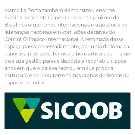
Marco La Porta também demonstrou enorme
lucidez ao apontar a perda de protagonismo do
Brasil nos organismos internacionais e a ausência de
lideranças nacionais em comissões decisivas do
Comitê Olímpico Internacional. A retomada desse
espaço passa, necessariamente, por uma diplomacia
esportiva mais ativa, técnica e bem articulada — algo
que sua gestão parece disposta a reconstruir, após
anos em que o país se fechou em sua própria
estrutura e perdeu terreno nas arenas decisórias do
esporte mundial.